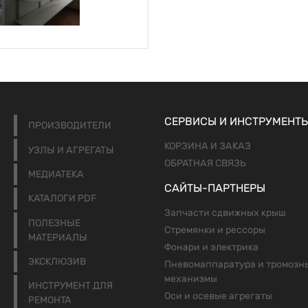
СЕРВИСЫ И ИНСТРУМЕНТ
ПРОИЗВОДИТЕЛИ
КОРЗИНА И ЗАКАЗ
УЗЛЫ И АГРЕГАТЫ
ОБРАТНАЯ СВЯЗЬ
МЕДИАТЕКА
САЙТЫ-ПАРТНЕРЫ
КАТАЛОГИ PDF
Запчасти сдвижных крыш
ПОЛЕЗНЫЕ
Стремянки и рессоры
МАТЕРИАЛЫ
Фонари и электрика
ЭКСКЛЮЗИВ
Пневомаппаратура и тромозн
механизмы
ИНСТРУМЕНТ ДЛЯ
Оси и осевые агрегаты
РЕМОНТА