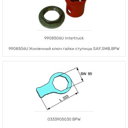
9908506U Intertruck
9908506U Усиленный ключ гайки ступицы SAF,SMB,BPW
0333905030 BPW