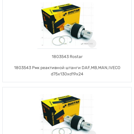
1803543 Rostar
1803543 Рмк реактивной штанги DAF,MB,MAN,IVECO
d75x130xd19x24