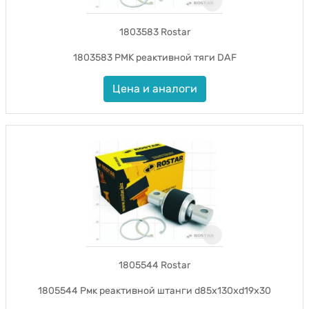
1803583 Rostar
1803583 РМК реактивной тяги DAF
Цена и аналоги
1805544 Rostar
1805544 Рмк реактивной штанги d85x130xd19x30