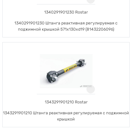
1340291901230 Rostar
1340291901230 Штанга реактивная регулируемая с
поджимной крышкой 571x130xd19 (81432206096)
1343291901210 Rostar
1343291901210 Штанга реактивная регулируемая с поджимной
крышкой