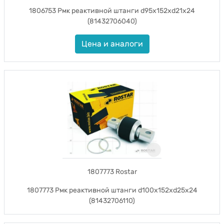
1806753 Рмк реактивной штанги d95x152xd21x24
(81432706040)
Цена и аналоги
1807773 Rostar
1807773 Рмк реактивной штанги d100x152xd25x24
(81432706110)