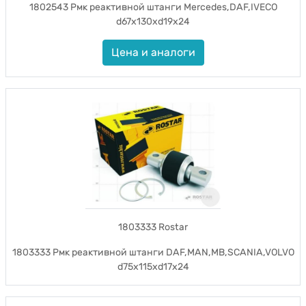
1802543 Рмк реактивной штанги Mercedes,DAF,IVECO
d67x130xd19x24
Цена и аналоги
1803333 Rostar
1803333 Рмк реактивной штанги DAF,MAN,MB,SCANIA,VOLVO
d75x115xd17x24