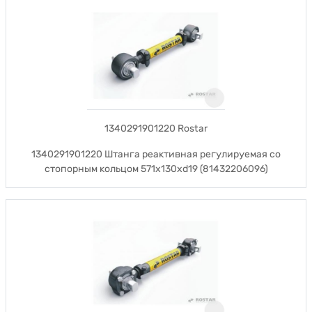
1340291901220 Rostar
1340291901220 Штанга реактивная регулируемая со
стопорным кольцом 571x130xd19 (81432206096)