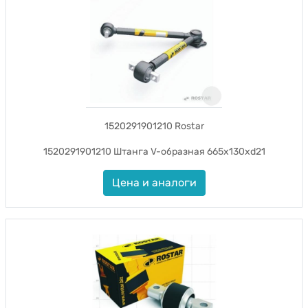
1520291901210 Rostar
1520291901210 Штанга V-образная 665x130xd21
Цена и аналоги