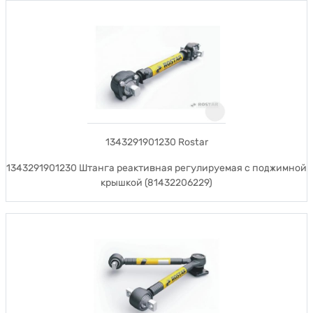
1343291901230 Rostar
1343291901230 Штанга реактивная регулируемая с поджимной
крышкой (81432206229)