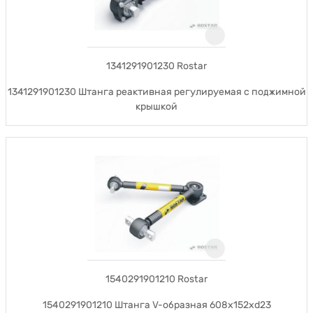
1341291901230 Rostar
1341291901230 Штанга реактивная регулируемая с поджимной
крышкой
1540291901210 Rostar
1540291901210 Штанга V-образная 608x152xd23