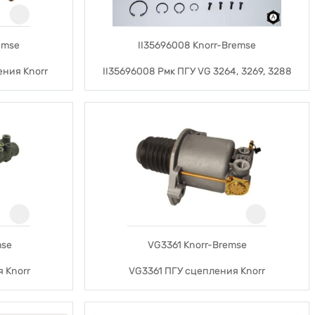
emse
II35696008 Knorr-Bremse
ения Knorr
II35696008 Рмк ПГУ VG 3264, 3269, 3288
mse
VG3361 Knorr-Bremse
 Knorr
VG3361 ПГУ сцепления Knorr