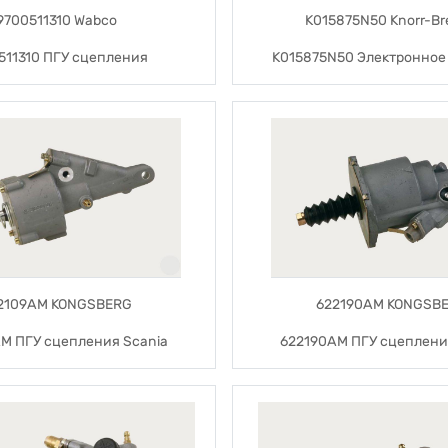
9700511310 Wabco
K015875N50 Knorr-B
511310 ПГУ сцепления
K015875N50 Электронное 
2109AM KONGSBERG
622190AM KONGSB
M ПГУ сцепления Scania
622190AM ПГУ сцеплени