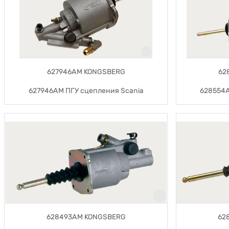
627946AM KONGSBERG
62
627946AM ПГУ сцепления Scania
628554A
628493AM KONGSBERG
62