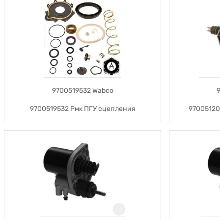
9700519532 Wabco
9700519532 Рмк ПГУ сцепления
97005120