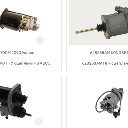
9700512090 Wabco
628258AM KONGSB
90 ПГУ сцепления WABCO
628258AM ПГУ сцепле