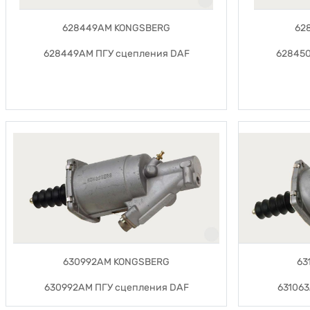
628449AM KONGSBERG
62
628449AM ПГУ сцепления DAF
628450
630992AM KONGSBERG
63
630992AM ПГУ сцепления DAF
63106