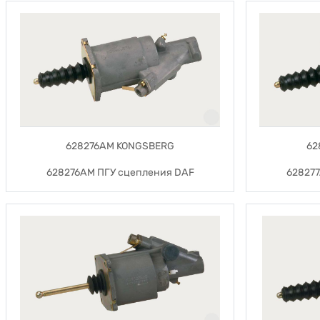
628276AM KONGSBERG
62
628276AM ПГУ сцепления DAF
62827