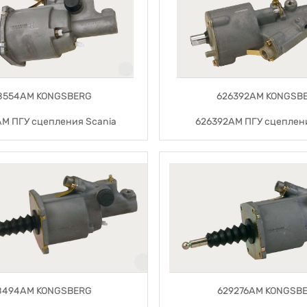
8554AM KONGSBERG
626392AM KONGSB
M ПГУ сцепления Scania
626392AM ПГУ сцеплени
8494AM KONGSBERG
629276AM KONGSB