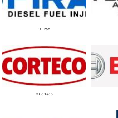
0 Firad
0 Corteco