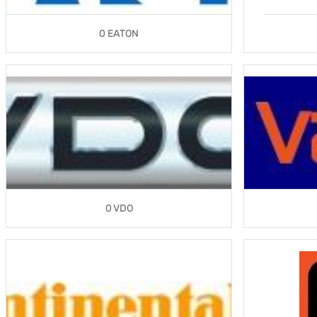
0 EATON
0 VDO