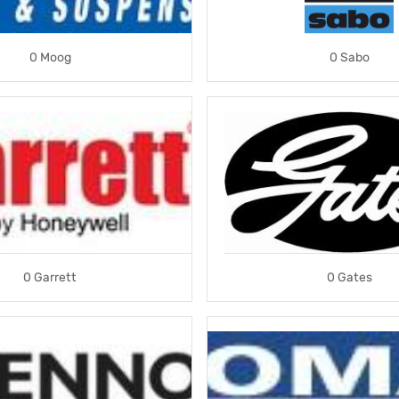
0 Moog
0 Sabo
0 Garrett
0 Gates