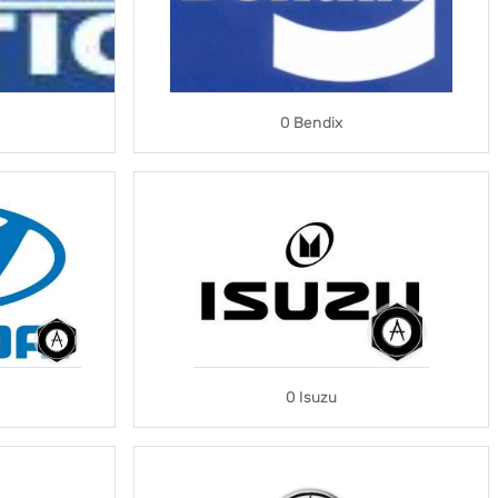
0 Bendix
0 Isuzu