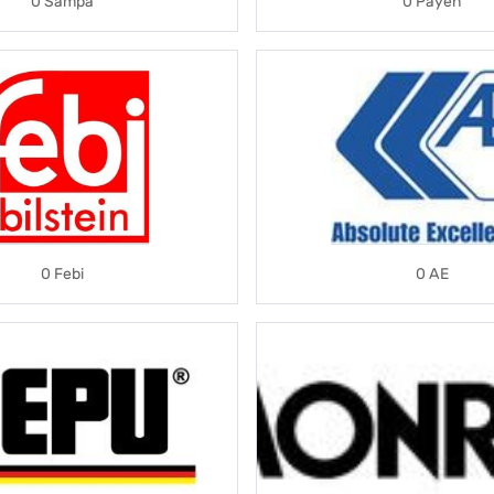
0 Sampa
0 Payen
0 Febi
0 AE