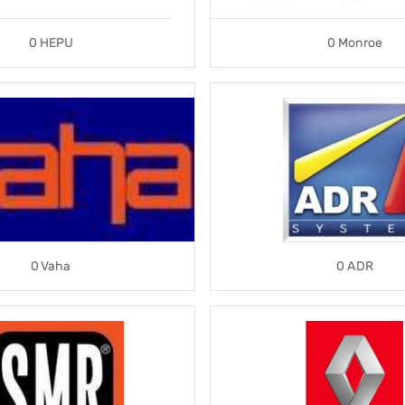
0 HEPU
0 Monroe
0 Vaha
0 ADR