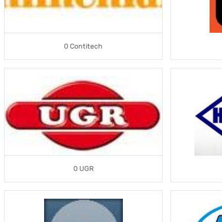
0 Contitech
0 UGR