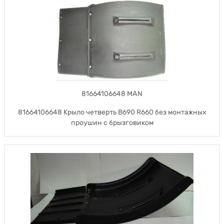
81664106648 MAN
81664106648 Крыло четверть B690 R660 без монтажных
проушин с брызговиком