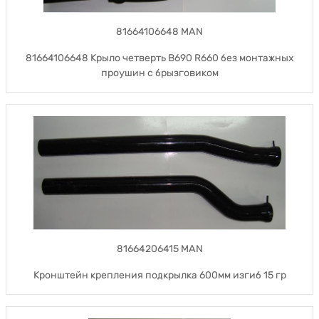
81664106648 MAN
81664106648 Крыло четверть B690 R660 без монтажных
проушин с брызговиком
81664206415 MAN
Кронштейн крепления подкрылка 600мм изгиб 15 гр