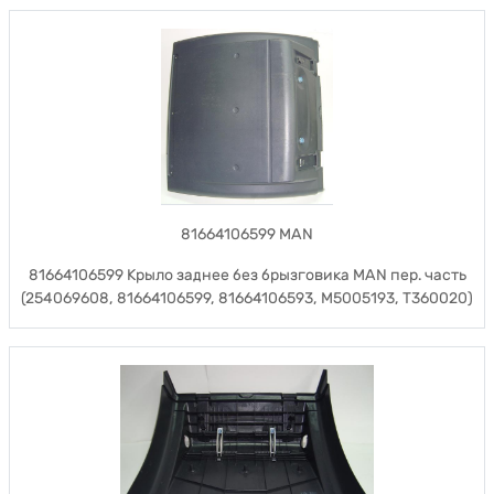
81664106599 MAN
81664106599 Крыло заднее без брызговика MAN пер. часть
(254069608, 81664106599, 81664106593, M5005193, T360020)