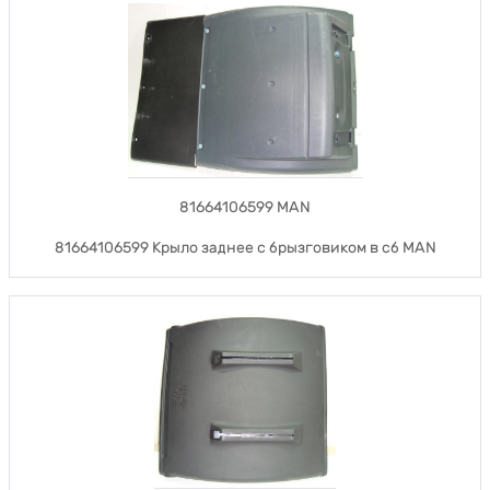
81664106599 MAN
81664106599 Крыло заднее с брызговиком в сб MAN