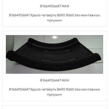
81664106647 MAN
81664106647 Крыло четверть B690 R660 без монтажных
проушин
81664106647 MAN
81664106647 Крыло четверть B690 R660 без монтажных
проушин