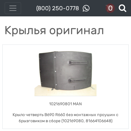
0
(800) 250-0778
Крылья оригинал
1021690801 MAN
Крыло четверть B690 R660 без монтажных проушин с
брызговиком в сборе (102169080, 81664106648)