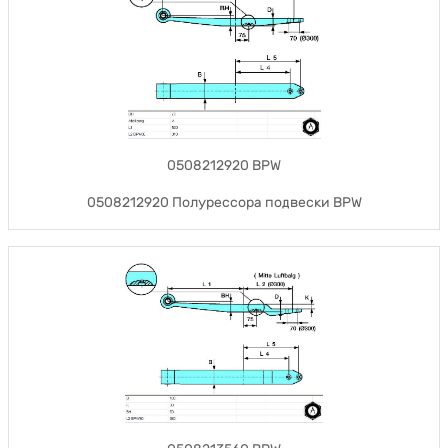
0508212920 BPW
0508212920 Полурессора подвески BPW