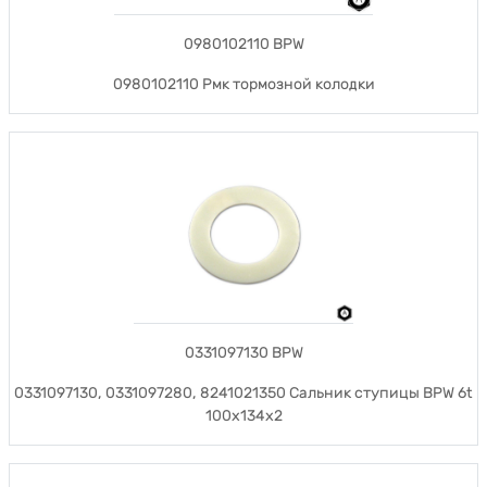
0980102110 BPW
0980102110 Рмк тормозной колодки
0331097130 BPW
0331097130, 0331097280, 8241021350 Сальник ступицы BPW 6t
100x134x2