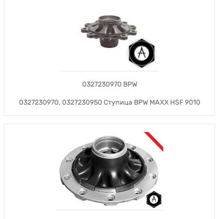
0327230970 BPW
0327230970, 0327230950 Ступица BPW MAXX HSF 9010