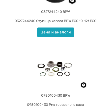
0327244240 BPW
0327244240 Ступица колеса BPW ECO 10-12t ECO
Цена и аналоги
0980100430 BPW
0980100430 Рмк тормозного вала