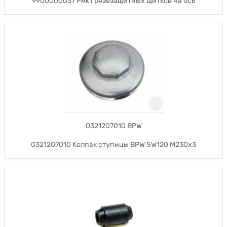
9900000037 Рмк грязезащитных щитков на ось
0321207010 BPW
0321207010 Колпак ступицы BPW SW120 М230х3