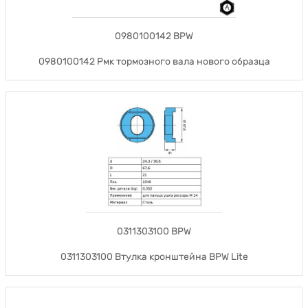
0980100142 BPW
0980100142 Рмк тормозного вала нового образца
0311303100 BPW
0311303100 Втулка кронштейна BPW Lite