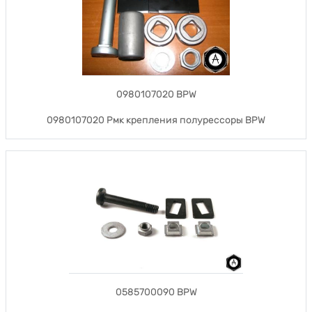
0980107020 BPW
0980107020 Рмк крепления полурессоры BPW
0585700090 BPW