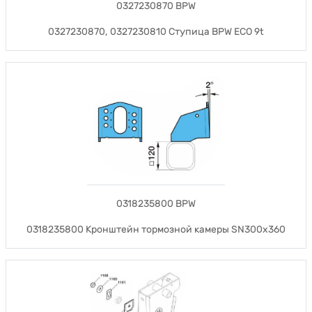
0327230870 BPW
0327230870, 0327230810 Ступица BPW ECO 9t
0318235800 BPW
0318235800 Кронштейн тормозной камеры SN300x360