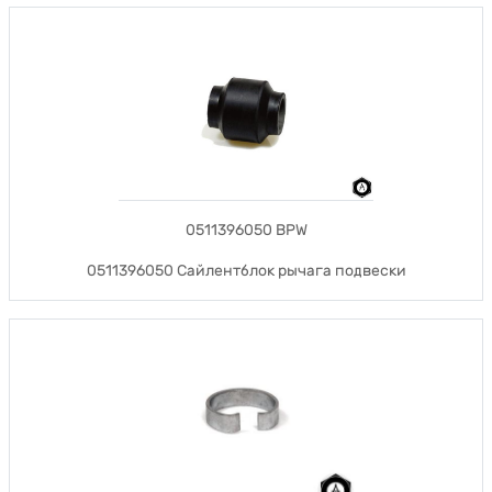
0511396050 BPW
0511396050 Cайлентблок рычага подвески