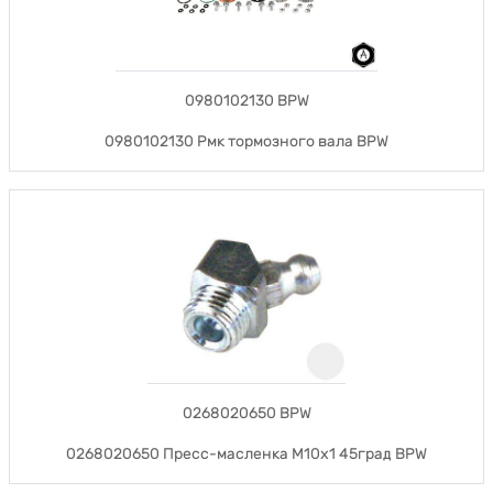
0980102130 BPW
0980102130 Рмк тормозного вала BPW
0268020650 BPW
0268020650 Пресс-масленка М10х1 45град BPW