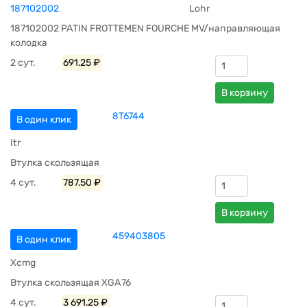
187102002
Lohr
187102002 PATIN FROTTEMEN FOURCHE MV/направляющая
колодка
2 сут.
691.25 ₽
В корзину
8T6744
В один клик
Itr
Втулка скользящая
4 сут.
787.50 ₽
В корзину
459403805
В один клик
Xcmg
Втулка скользящая XGA76
4 сут.
3 691.25 ₽