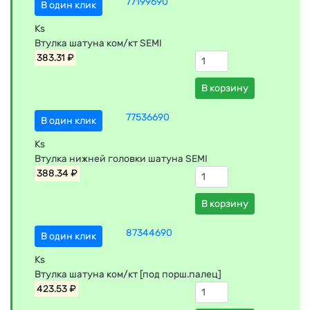
77199690
В один клик
Ks
Втулка шатуна ком/кт SEMI
383.31 ₽
В корзину
77536690
В один клик
Ks
Втулка нижней головки шатуна SEMI
388.34 ₽
В корзину
87344690
В один клик
Ks
Втулка шатуна ком/кт [под порш.палец]
423.53 ₽