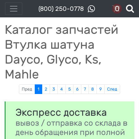
0
(800) 250-0778
Каталог запчастей
Втулка шатуна
Dayco, Glyco, Ks,
Mahle
Пред
1
2
3
4
5
6
7
8
9
След
Экспресс доставка
вывоз / отправка со склада в
день обращения при полной