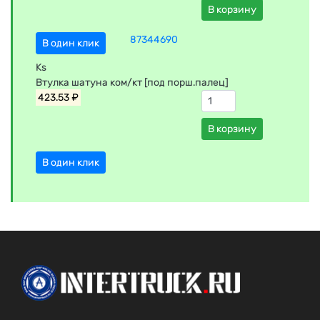
В корзину
87344690
В один клик
Ks
Втулка шатуна ком/кт [под порш.палец]
423.53 ₽
В корзину
В один клик