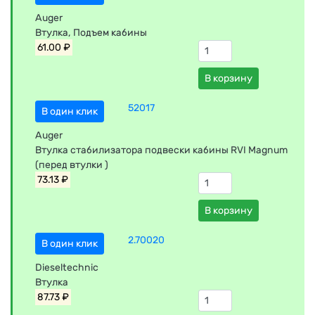
Auger
Втулка, Подъем кабины
61.00 ₽
В корзину
52017
В один клик
Auger
Втулка стабилизатора подвески кабины RVI Magnum
(перед втулки )
73.13 ₽
В корзину
2.70020
В один клик
Dieseltechnic
Втулка
87.73 ₽