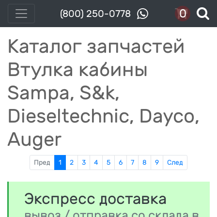
0
(800) 250-0778
Каталог запчастей
Втулка кабины
Sampa, S&k,
Dieseltechnic, Dayco,
Auger
Пред
1
2
3
4
5
6
7
8
9
След
Экспресс доставка
вывоз / отправка со склада в