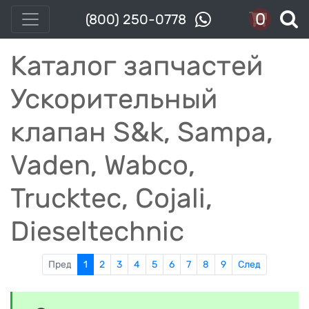
0
(800) 250-0778
Каталог запчастей
Ускорительный
клапан S&k, Sampa,
Vaden, Wabco,
Trucktec, Cojali,
Dieseltechnic
Пред
1
2
3
4
5
6
7
8
9
След