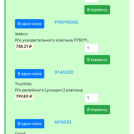
В корзину
9730110002
В один клик
Wabco
Р/к ускорительного клапана 973011..
738.21 ₽
В корзину
01.43.032
В один клик
Trucktec
Р/к релейного (ускорит.) клапана
799.89 ₽
В корзину
6012033
В один клик
Cojali