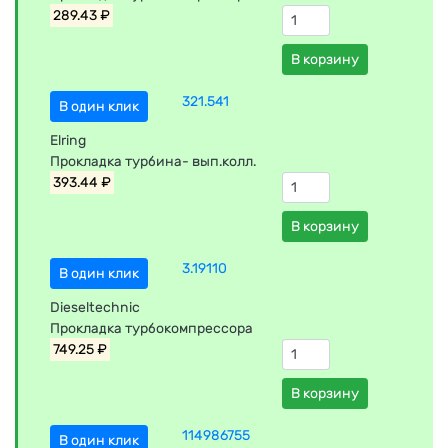
289.43 ₽
В корзину
321.541
В один клик
Elring
Прокладка турбина- вып.колл.
393.44 ₽
В корзину
3.19110
В один клик
Dieseltechnic
Прокладка турбокомпрессора
749.25 ₽
В корзину
114986755
В один клик