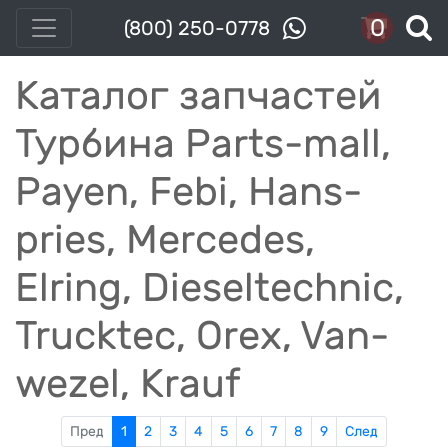
0
(800) 250-0778
Каталог запчастей
Турбина Parts-mall,
Payen, Febi, Hans-
pries, Mercedes,
Elring, Dieseltechnic,
Trucktec, Orex, Van-
wezel, Krauf
Пред
1
2
3
4
5
6
7
8
9
След