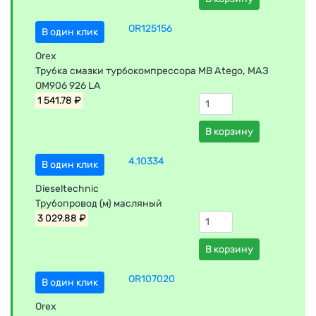
OR125156
В один клик
Orex
Трубка смазки турбокомпрессора MB Atego, МАЗ
OM906 926 LA
1 541.78 ₽
В корзину
4.10334
В один клик
Dieseltechnic
Трубопровод (м) масляный
3 029.88 ₽
В корзину
OR107020
В один клик
Orex