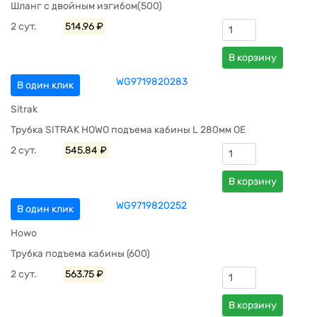
Шланг с двойным изгибом(500)
2 сут.
514.96 ₽
В корзину
WG9719820283
В один клик
Sitrak
Трубка SITRAK HOWO подъема кабины L 280мм OE
2 сут.
545.84 ₽
В корзину
WG9719820252
В один клик
Howo
Трубка подъема кабины (600)
2 сут.
563.75 ₽
В корзину