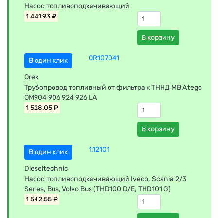
Насос топливоподкачивающий
1 441.93 ₽
В корзину
OR107041
В один клик
Orex
Трубопровод топливный от фильтра к ТННД MB Atego
OM904 906 924 926 LA
1 528.05 ₽
В корзину
1.12101
В один клик
Dieseltechnic
Насос топливоподкачивающий Iveco, Scania 2/3
Series, Bus, Volvo Bus (THD100 D/E, THD101 G)
1 542.55 ₽