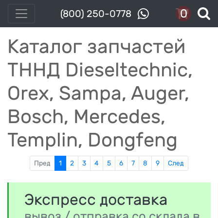
0
(800) 250-0778
Каталог запчастей
ТННД Dieseltechnic,
Orex, Sampa, Auger,
Bosch, Mercedes,
Templin, Dongfeng
Пред
1
2
3
4
5
6
7
8
9
След
Экспресс доставка
вывоз / отправка со склада в