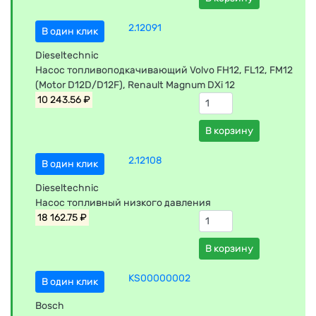
2.12091
В один клик
Dieseltechnic
Насос топливоподкачивающий Volvo FH12, FL12, FM12
(Motor D12D/D12F), Renault Magnum DXi 12
10 243.56 ₽
В корзину
2.12108
В один клик
Dieseltechnic
Насос топливный низкого давления
18 162.75 ₽
В корзину
KS00000002
В один клик
Bosch