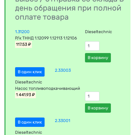
день обращения при полной
оплате товара
1.31200
Dieseltechnic
Р/к ТННД 1.12099 1.12113 1.12106
117.53 ₽
В корзину
2.33003
В один клик
Dieseltechnic
Насос топливоподкачивающий
1 441.93 ₽
В корзину
2.33001
В один клик
Dieseltechnic