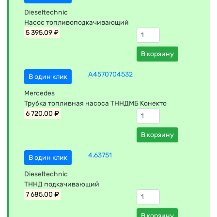
Dieseltechnic
Насос топливоподкачивающий
5 395.09 ₽
В корзину
A4570704532
В один клик
Mercedes
Трубка топливная насоса ТННДМБ Конекто
6 720.00 ₽
В корзину
4.63751
В один клик
Dieseltechnic
ТННД подкачивающий
7 685.00 ₽
В корзину