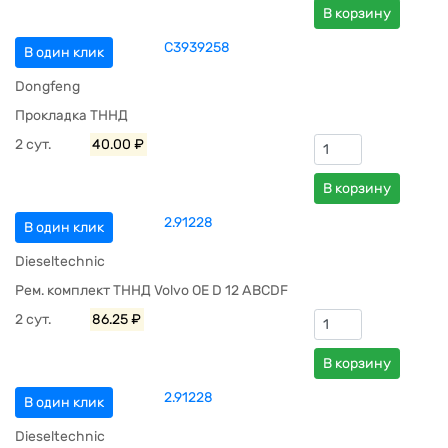
В корзину
C3939258
В один клик
Dongfeng
Прокладка ТННД
2 сут.
40.00 ₽
В корзину
2.91228
В один клик
Dieseltechnic
Рем. комплект ТННД Volvo OE D 12 ABCDF
2 сут.
86.25 ₽
В корзину
2.91228
В один клик
Dieseltechnic