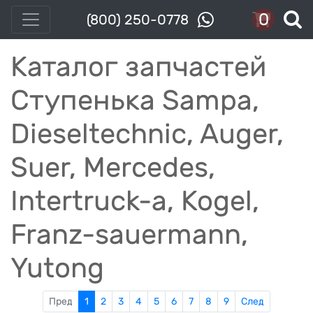
0
(800) 250-0778
Каталог запчастей
Ступенька Sampa,
Dieseltechnic, Auger,
Suer, Mercedes,
Intertruck-a, Kogel,
Franz-sauermann,
Yutong
Пред
1
2
3
4
5
6
7
8
9
След