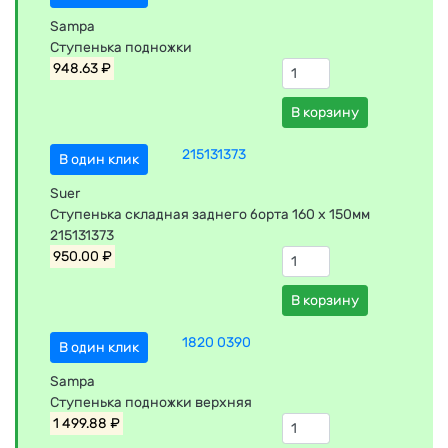
Sampa
Ступенька подножки
948.63 ₽
В корзину
215131373
В один клик
Suer
Ступенька складная заднего борта 160 x 150мм
215131373
950.00 ₽
В корзину
1820 0390
В один клик
Sampa
Ступенька подножки верхняя
1 499.88 ₽