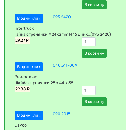
В корзину
095.2420
В один клик
Intertruck
Гайка стремянки М24х2mm H 16 цинк_(095 2420)
29.27 ₽
В корзину
040.511-00A
В один клик
Peters-man
Шайба стремянки 25 x 44 x 38
29.88 ₽
В корзину
090.2015
В один клик
Dayco