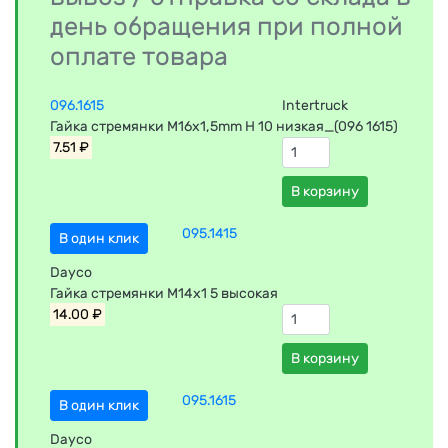
день обращения при полной
оплате товара
096.1615
Intertruck
Гайка стремянки M16x1,5mm H 10 низкая_(096 1615)
7.51 ₽
В корзину
095.1415
В один клик
Dayco
Гайка стремянки M14x1 5 высокая
14.00 ₽
В корзину
095.1615
В один клик
Dayco