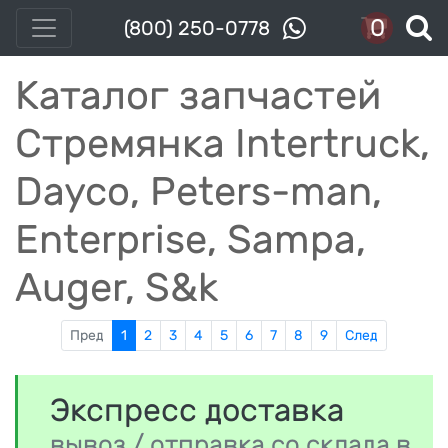
0
(800) 250-0778
Каталог запчастей
Стремянка Intertruck,
Dayco, Peters-man,
Enterprise, Sampa,
Auger, S&k
Пред
1
2
3
4
5
6
7
8
9
След
Экспресс доставка
вывоз / отправка со склада в