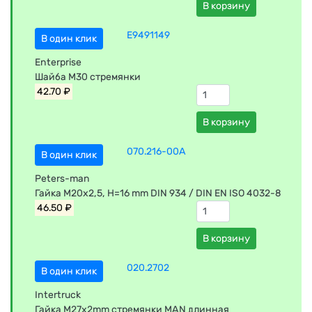
В корзину
E9491149
В один клик
Enterprise
Шайба М30 стремянки
42.70 ₽
В корзину
070.216-00A
В один клик
Peters-man
Гайка M20x2,5, H=16 mm DIN 934 / DIN EN ISO 4032-8
46.50 ₽
В корзину
020.2702
В один клик
Intertruck
Гайка М27х2mm стремянки MAN длинная