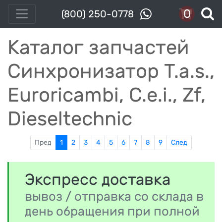
0
(800) 250-0778
Каталог запчастей
Синхронизатор T.a.s.,
Euroricambi, C.e.i., Zf,
Dieseltechnic
Пред
1
2
3
4
5
6
7
8
9
След
Экспресс доставка
вывоз / отправка со склада в
день обращения при полной