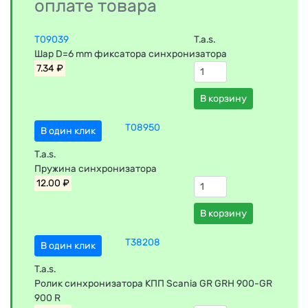
оплате товара
T09039
T.a.s.
Шар D=6 mm фиксатора синхронизатора
7.34 ₽
В корзину
T08950
В один клик
T.a.s.
Пружина синхронизатора
12.00 ₽
В корзину
T38208
В один клик
T.a.s.
Ролик синхронизатора КПП Scania GR GRH 900-GR
900 R