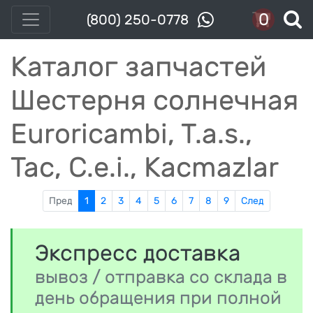
0
(800) 250-0778
Каталог запчастей
Шестерня солнечная
Euroricambi, T.a.s.,
Tac, C.e.i., Kacmazlar
Пред
1
2
3
4
5
6
7
8
9
След
Экспресс доставка
вывоз / отправка со склада в
день обращения при полной