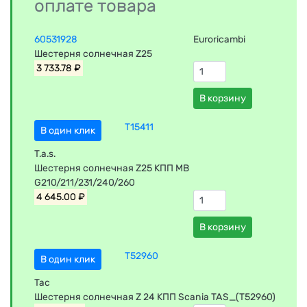
оплате товара
60531928
Euroricambi
Шестерня солнечная Z25
3 733.78 ₽
В корзину
T15411
В один клик
T.a.s.
Шестерня солнечная Z25 КПП MB
G210/211/231/240/260
4 645.00 ₽
В корзину
T52960
В один клик
Tac
Шестерня солнечная Z 24 КПП Scania TAS_(T52960)