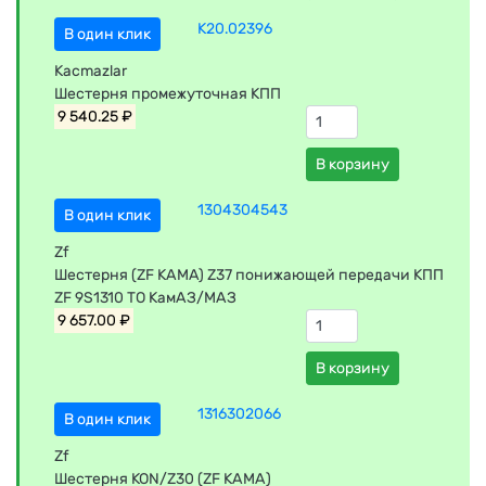
K20.02396
В один клик
Kacmazlar
Шестерня промежуточная КПП
9 540.25 ₽
В корзину
1304304543
В один клик
Zf
Шестерня (ZF КАМА) Z37 понижающей передачи КПП
ZF 9S1310 TO КамАЗ/МАЗ
9 657.00 ₽
В корзину
1316302066
В один клик
Zf
Шестерня KON/Z30 (ZF КАМА)