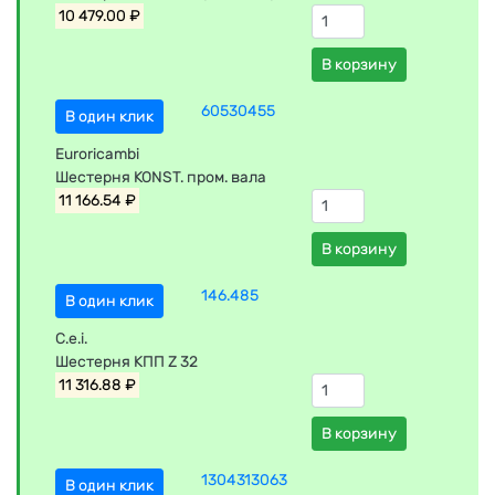
10 479.00 ₽
В корзину
60530455
В один клик
Euroricambi
Шестерня KONST. пром. вала
11 166.54 ₽
В корзину
146.485
В один клик
C.e.i.
Шестерня КПП Z 32
11 316.88 ₽
В корзину
1304313063
В один клик