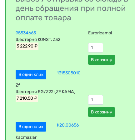
день обращения при полной
оплате товара
95534665
Euroricambi
Шестерня KONST. Z32
5 222.90 ₽
В корзину
1315305010
В один клик
Zf
Шестерня RG/Z22 (ZF КАМА)
7 210.50 ₽
В корзину
K20.00656
В один клик
Kacmazlar