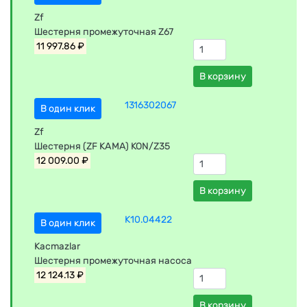
Zf
Шестерня промежуточная Z67
11 997.86 ₽
В корзину
1316302067
В один клик
Zf
Шестерня (ZF КАМА) KON/Z35
12 009.00 ₽
В корзину
K10.04422
В один клик
Kacmazlar
Шестерня промежуточная насоса
12 124.13 ₽
В корзину