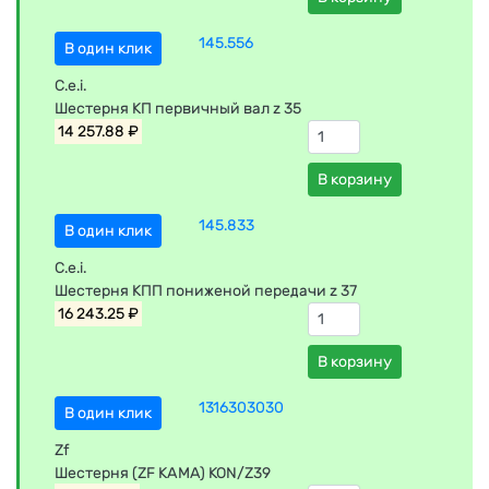
145.556
В один клик
C.e.i.
Шестерня КП первичный вал z 35
14 257.88 ₽
В корзину
145.833
В один клик
C.e.i.
Шестерня КПП пониженой передачи z 37
16 243.25 ₽
В корзину
1316303030
В один клик
Zf
Шестерня (ZF КАМА) KON/Z39