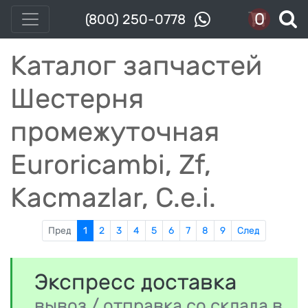
0
(800) 250-0778
Каталог запчастей
Шестерня
промежуточная
Euroricambi, Zf,
Kacmazlar, C.e.i.
Пред
1
2
3
4
5
6
7
8
9
След
Экспресс доставка
вывоз / отправка со склада в