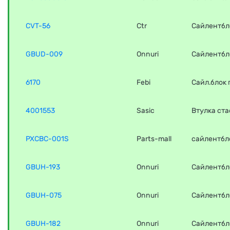
CVT-56
Ctr
Сайлентбл
GBUD-009
Onnuri
Сайлентбл
6170
Febi
Сайл.блок 
4001553
Sasic
Втулка ста
PXCBC-001S
Parts-mall
сайлентбл
GBUH-193
Onnuri
Сайлентбл
GBUH-075
Onnuri
Сайлентбл
GBUH-182
Onnuri
Сайлентбл