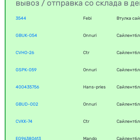
вывоз / отправка со склада в 
3544
Febi
Втулка сай
GBUK-054
Onnuri
Сайлентбл
CVHO-26
Ctr
Сайлентбл
GSPK-059
Onnuri
Сайлентбл
400435756
Hans-pries
Сайлентбл
GBUD-002
Onnuri
Сайлентбл
CVKK-74
Ctr
Сайлентбл
EG96380613
Mando
Сайлентбл