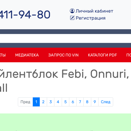
 411-94-80
Личный кабинет
Регистрация
АТЫ
МЕДИАТЕКА
ЗАПРОС ПО VIN
КАТАЛОГИ PDF
П
ентблок Febi, Onnuri, 
ll
Пред
1
2
3
4
5
6
7
8
9
След