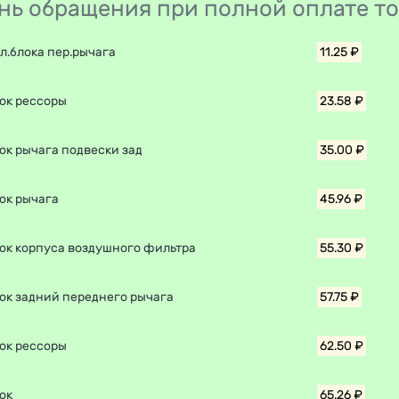
день обращения при полной оплате т
л.блока пер.рычага
11.25 ₽
ок рессоры
23.58 ₽
ок рычага подвески зад
35.00 ₽
ок рычага
45.96 ₽
ок корпуса воздушного фильтра
55.30 ₽
ок задний переднего рычага
57.75 ₽
ок рессоры
62.50 ₽
ок
65.26 ₽