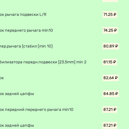
ок рычага подвески L/R
71.25 ₽
ок переднего рычага min10
74.25 ₽
пер.рычага [стабил [min 10]
80.89 ₽
билизатора передн.подвески [23.5mm] min 2
81.15 ₽
ок
82.64 ₽
ок задней цапфы
84.85 ₽
ок передний переднего рычага min10
87.21 ₽
ок задней цапфы
87.21 ₽