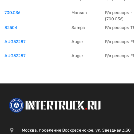
700.036
Manson
Р/к рессоры -
(700.036)
82504
Sampa
Р/к рессоры T
AUG52287
Auger
Р/к рессоры 
AUG52287
Auger
Р/к рессоры 
Москва, поселение Воскресенское, ул. Звездная д.30