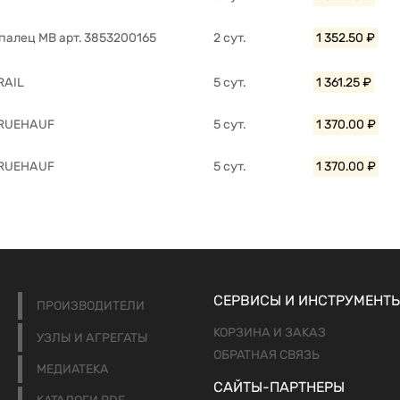
 палец MB арт. 3853200165
2 сут.
1 352.50 ₽
RAIL
5 сут.
1 361.25 ₽
FRUEHAUF
5 сут.
1 370.00 ₽
FRUEHAUF
5 сут.
1 370.00 ₽
СЕРВИСЫ И ИНСТРУМЕНТ
ПРОИЗВОДИТЕЛИ
КОРЗИНА И ЗАКАЗ
УЗЛЫ И АГРЕГАТЫ
ОБРАТНАЯ СВЯЗЬ
МЕДИАТЕКА
САЙТЫ-ПАРТНЕРЫ