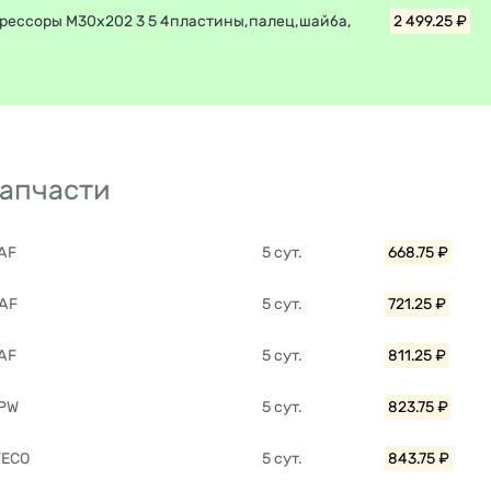
 рессоры M30x202 3 5 4пластины,палец,шайба,
2 499.25 ₽
запчасти
SAF
5 сут.
668.75 ₽
DAF
5 сут.
721.25 ₽
SAF
5 сут.
811.25 ₽
BPW
5 сут.
823.75 ₽
VECO
5 сут.
843.75 ₽