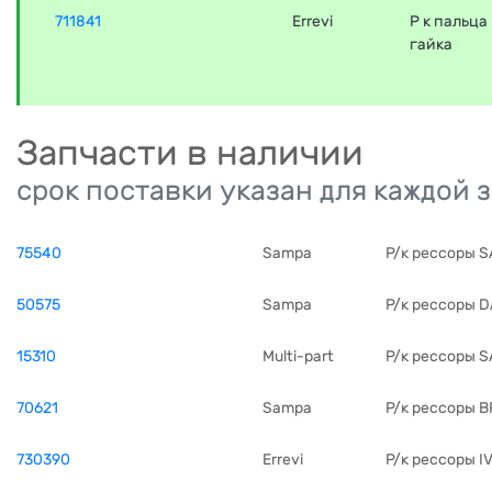
711841
Errevi
Р к пальца
гайка
Запчасти в наличии
срок поставки указан для каждой 
75540
Sampa
Р/к рессоры 
50575
Sampa
Р/к рессоры 
15310
Multi-part
Р/к рессоры 
70621
Sampa
Р/к рессоры 
730390
Errevi
Р/к рессоры I