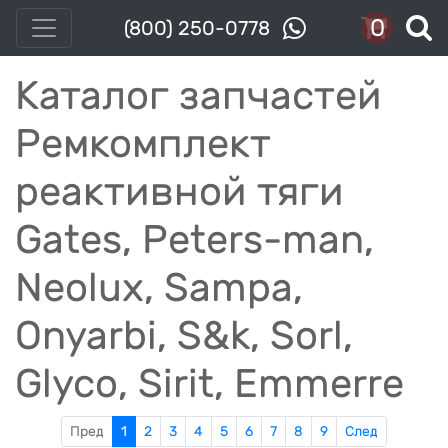
0
(800) 250-0778
Каталог запчастей
Ремкомплект
реактивной тяги
Gates, Peters-man,
Neolux, Sampa,
Onyarbi, S&k, Sorl,
Glyco, Sirit, Emmerre
Пред
1
2
3
4
5
6
7
8
9
След