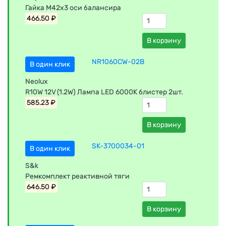
Гайка М42х3 оси балансира
466.50 ₽
В корзину
NR1060CW-02B
В один клик
Neolux
R10W 12V (1.2W) Лампа LED 6000K блистер 2шт.
585.23 ₽
В корзину
SK-3700034-01
В один клик
S&k
Ремкомплект реактивной тяги
646.50 ₽
В корзину