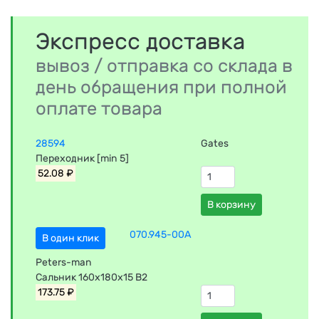
Экспресс доставка
вывоз / отправка со склада в
день обращения при полной
оплате товара
28594
Gates
Переходник [min 5]
52.08 ₽
В корзину
070.945-00A
В один клик
Peters-man
Сальник 160х180х15 B2
173.75 ₽