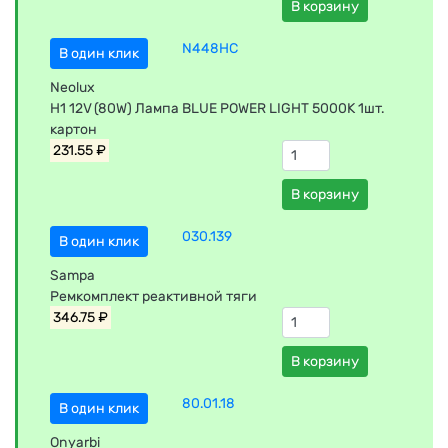
В корзину
N448HC
В один клик
Neolux
H1 12V (80W) Лампа BLUE POWER LIGHT 5000K 1шт.
картон
231.55 ₽
В корзину
030.139
В один клик
Sampa
Ремкомплект реактивной тяги
346.75 ₽
В корзину
80.01.18
В один клик
Onyarbi