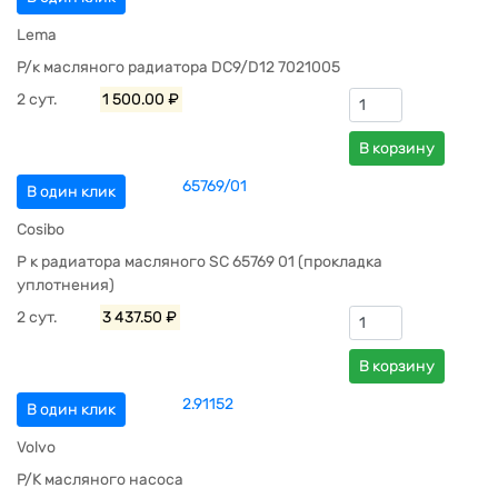
Lema
Р/к масляного радиатора DC9/D12 7021005
2 сут.
1 500.00 ₽
В корзину
65769/01
В один клик
Cosibo
Р к радиатора масляного SC 65769 01 (прокладка
уплотнения)
2 сут.
3 437.50 ₽
В корзину
2.91152
В один клик
Volvo
Р/К масляного насоса