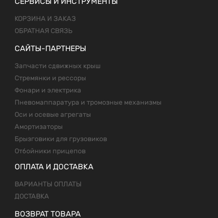
СЕРВИСЫ И ИНСТРУМЕНТЫ
КОРЗИНА И ЗАКАЗ
ОБРАТНАЯ СВЯЗЬ
САЙТЫ-ПАРТНЕРЫ
Запчасти сдвижных крыш
Стремянки и рессоры
Фонари и электрика
Пневомаппаратура и тромозные механизмы
Оси и осевые агрегаты
Амортизаторы
Брызговики для грузовиков
Отбойники прицепов
ОПЛАТА И ДОСТАВКА
ВАРИАНТЫ ОПЛАТЫ
ДОСТАВКА
ВОЗВРАТ ТОВАРА