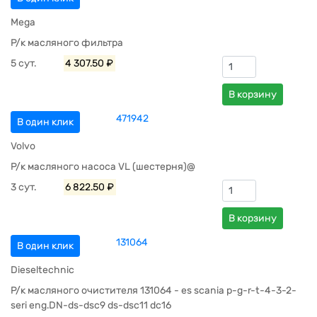
Mega
Р/к масляного фильтра
5 сут.
4 307.50 ₽
В корзину
471942
В один клик
Volvo
Р/к масляного насоса VL (шестерня)@
3 сут.
6 822.50 ₽
В корзину
131064
В один клик
Dieseltechnic
Р/к масляного очистителя 131064 - es scania p-g-r-t-4-3-2-
seri eng.DN-ds-dsc9 ds-dsc11 dc16