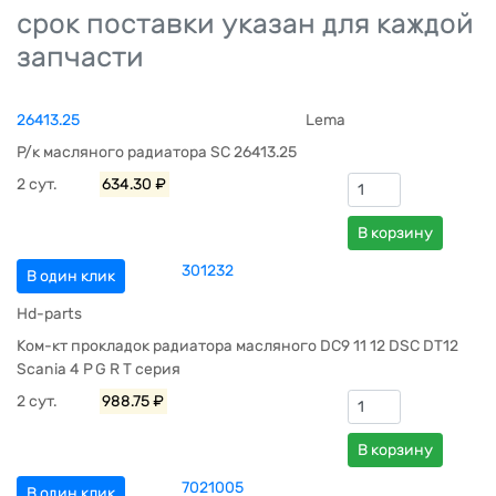
срок поставки указан для каждой
запчасти
26413.25
Lema
Р/к масляного радиатора SC 26413.25
2 сут.
634.30 ₽
В корзину
301232
В один клик
Hd-parts
Ком-кт прокладок радиатора масляного DC9 11 12 DSC DT12
Scania 4 P G R T серия
2 сут.
988.75 ₽
В корзину
7021005
В один клик