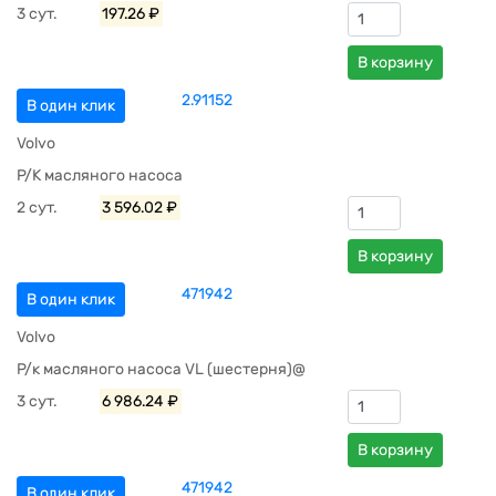
3 сут.
197.26 ₽
В корзину
2.91152
В один клик
Volvo
Р/К масляного насоса
2 сут.
3 596.02 ₽
В корзину
471942
В один клик
Volvo
Р/к масляного насоса VL (шестерня)@
3 сут.
6 986.24 ₽
В корзину
471942
В один клик