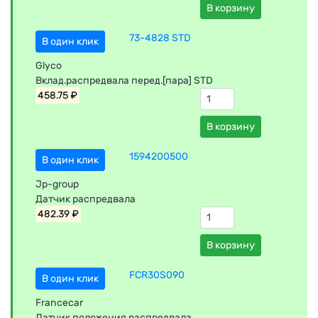
В корзину
73-4828 STD
В один клик
Glyco
Вклад.распредвала перед.[пара] STD
458.75 ₽
В корзину
1594200500
В один клик
Jp-group
Датчик распредвала
482.39 ₽
В корзину
FCR30S090
В один клик
Francecar
Датчик положения распредвала