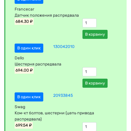
Francecar
Датчик положения распредвала
684.30 ₽
В корзину
130042010
В один клик
Dello
Шестерня распредвала
694.00 ₽
В корзину
20933845
В один клик
Swag
Ком-кт болтов, шестерни (цепь привода
распредвала)
699.54 ₽