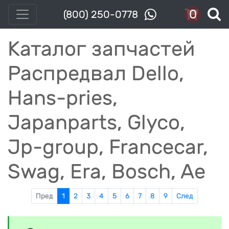
0
(800) 250-0778
Каталог запчастей
Распредвал Dello,
Hans-pries,
Japanparts, Glyco,
Jp-group, Francecar,
Swag, Era, Bosch, Ae
Пред
1
2
3
4
5
6
7
8
9
След