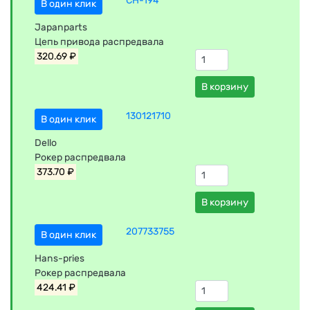
CH-194
В один клик
Japanparts
Цепь привода распредвала
320.69 ₽
В корзину
130121710
В один клик
Dello
Рокер распредвала
373.70 ₽
В корзину
207733755
В один клик
Hans-pries
Рокер распредвала
424.41 ₽