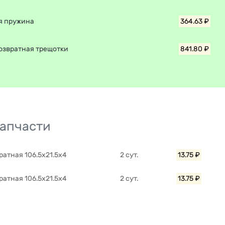
я пружина
364.63 ₽
озвратная трещотки
841.80 ₽
запчасти
атная 106.5x21.5x4
2 сут.
13.75 ₽
атная 106.5x21.5x4
2 сут.
13.75 ₽