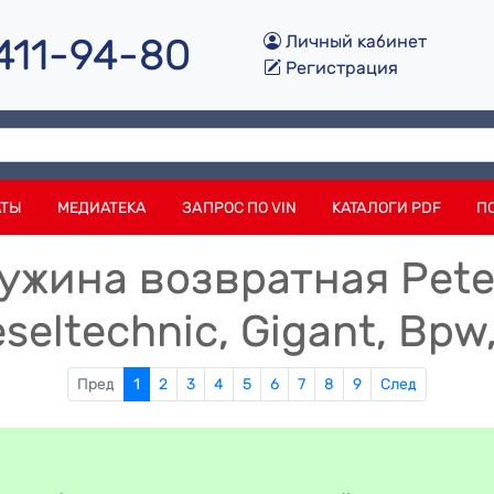
 411-94-80
Личный кабинет
Регистрация
АТЫ
МЕДИАТЕКА
ЗАПРОС ПО VIN
КАТАЛОГИ PDF
П
ужина возвратная Peter
ieseltechnic, Gigant, Bp
Пред
1
2
3
4
5
6
7
8
9
След