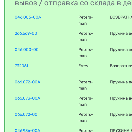
вывоз / отправка со склада в 
046.005-00A
Peters-
ВОЗВРАТНАЯ
man
266.669-00
Peters-
Пружина в
man
046.000-00
Peters-
Пружина во
man
732061
Errevi
Возвратна
066.072-00A
Peters-
Пружина в
man
066.073-00A
Peters-
Пружина в
man
066.072-00
Peters-
Пружина в
man
046.936-00A
Peters-
ПРУЖИНА ВО