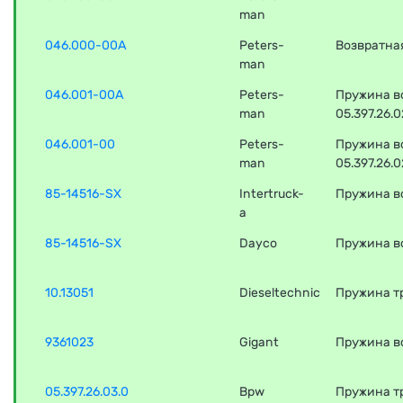
man
046.000-00A
Peters-
Возвратная
man
046.001-00A
Peters-
Пружина во
man
05.397.26.0
046.001-00
Peters-
Пружина во
man
05.397.26.0
85-14516-SX
Intertruck-
Пружина в
a
85-14516-SX
Dayco
Пружина в
10.13051
Dieseltechnic
Пружина т
9361023
Gigant
Пружина в
05.397.26.03.0
Bpw
Пружина т