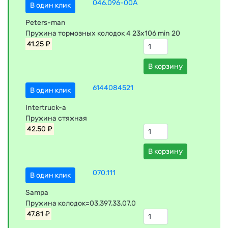
046.096-00A
В один клик
Peters-man
Пружина тормозных колодок 4 23x106 min 20
41.25 ₽
В корзину
6144084521
В один клик
Intertruck-a
Пружина стяжная
42.50 ₽
В корзину
070.111
В один клик
Sampa
Пружина колодок=03.397.33.07.0
47.81 ₽