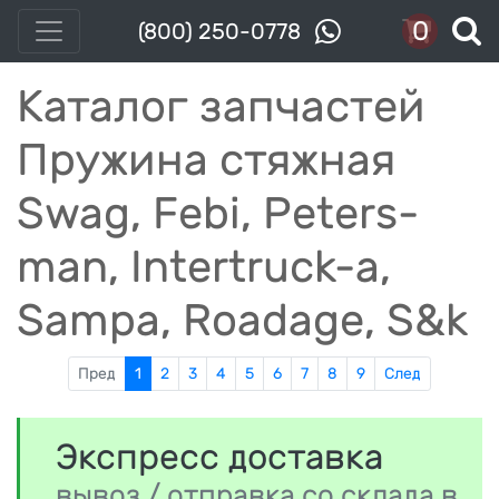
0
(800) 250-0778
Каталог запчастей
Пружина стяжная
Swag, Febi, Peters-
man, Intertruck-a,
Sampa, Roadage, S&k
Пред
1
2
3
4
5
6
7
8
9
След
Экспресс доставка
вывоз / отправка со склада в