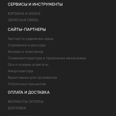
СЕРВИСЫ И ИНСТРУМЕНТЫ
КОРЗИНА И ЗАКАЗ
ОБРАТНАЯ СВЯЗЬ
САЙТЫ-ПАРТНЕРЫ
Запчасти сдвижных крыш
Стремянки и рессоры
Фонари и электрика
Пневомаппаратура и тромозные механизмы
Оси и осевые агрегаты
Амортизаторы
Брызговики для грузовиков
Отбойники прицепов
ОПЛАТА И ДОСТАВКА
ВАРИАНТЫ ОПЛАТЫ
ДОСТАВКА