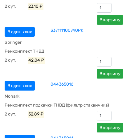
2 сут.
23.10 ₽
В корзину
337111100740РК
В один клик
Springer
Ремкомплект ТНВД
2 сут.
42.04 ₽
В корзину
044365016
В один клик
Monark
Ремкомплект подкачки ТНВД (фильтр стаканчика)
2 сут.
52.89 ₽
В корзину