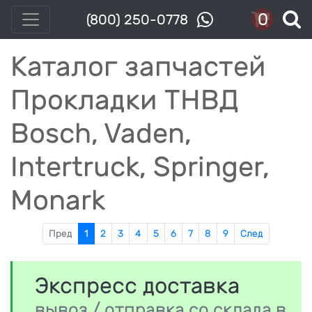
0
(800) 250-0778
Каталог запчастей
Прокладки ТНВД
Bosch, Vaden,
Intertruck, Springer,
Monark
Пред
1
2
3
4
5
6
7
8
9
След
Экспресс доставка
вывоз / отправка со склада в