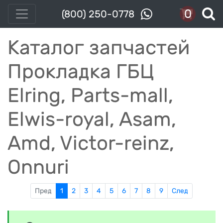
0
(800) 250-0778
Каталог запчастей
Прокладка ГБЦ
Elring, Parts-mall,
Elwis-royal, Asam,
Amd, Victor-reinz,
Onnuri
Пред
1
2
3
4
5
6
7
8
9
След