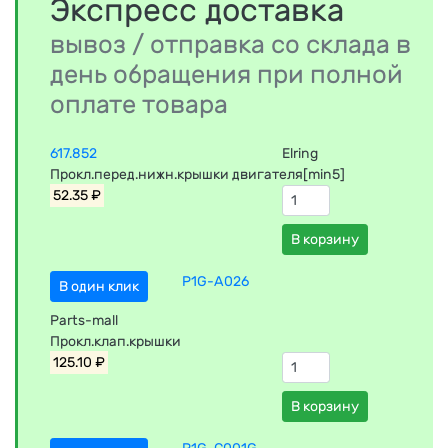
Экспресс доставка
вывоз / отправка со склада в
день обращения при полной
оплате товара
617.852
Elring
Прокл.перед.нижн.крышки двигателя[min5]
52.35 ₽
В корзину
P1G-A026
В один клик
Parts-mall
Прокл.клап.крышки
125.10 ₽
В корзину