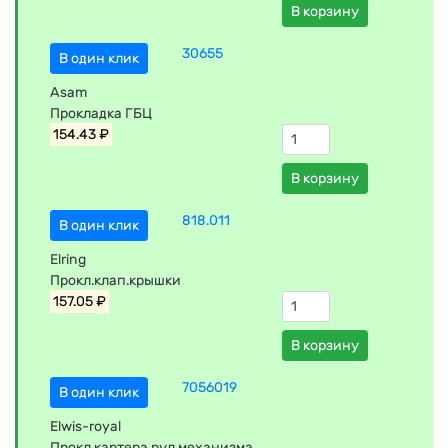
В корзину
30655
В один клик
Asam
Прокладка ГБЦ
154.43 ₽
В корзину
818.011
В один клик
Elring
Прокл.клап.крышки
157.05 ₽
В корзину
7056019
В один клик
Elwis-royal
Прокл.картера рул.механизма