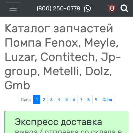
0
(800) 250-0778
Каталог запчастей
Помпа Fenox, Meyle,
Luzar, Contitech, Jp-
group, Metelli, Dolz,
Gmb
Пред
1
2
3
4
5
6
7
8
9
След
Экспресс доставка
вывоз / отправка со склада в