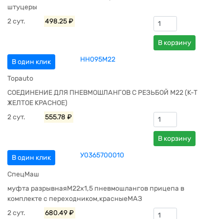
штуцеры
2 сут.
498.25 ₽
В корзину
HH095M22
В один клик
Topauto
СОЕДИНЕНИЕ ДЛЯ ПНЕВМОШЛАНГОВ С РЕЗЬБОЙ М22 (К-Т
ЖЕЛТОЕ КРАСНОЕ)
2 сут.
555.78 ₽
В корзину
У0365700010
В один клик
СпецМаш
муфта разрывнаяМ22х1,5 пневмошлангов прицепа в
комплекте с переходником,красныеМАЗ
2 сут.
680.49 ₽