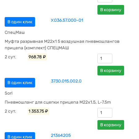
В корзину
У.036.57.000-01
В один клик
СпецМаш
Муфта разрывная М22х1 5 воздушная пневмошлангов
прицепа (комплект) СПЕЦМАШ
2 сут.
968.78 ₽
В корзину
3730.015.002.0
В один клик
Sorl
Пневмошланг для сцепки прицепа M22x1.5, L-7.5m
2 сут.
1 353.75 ₽
В корзину
21364205
В один клик