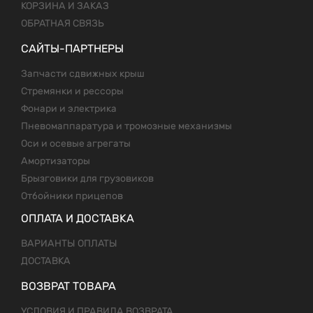
КОРЗИНА И ЗАКАЗ
ОБРАТНАЯ СВЯЗЬ
САЙТЫ-ПАРТНЕРЫ
Запчасти сдвижных крыш
Стремянки и рессоры
Фонари и электрика
Пневомаппаратура и тромозные механизмы
Оси и осевые агрегаты
Амортизаторы
Брызговики для грузовиков
Отбойники прицепов
ОПЛАТА И ДОСТАВКА
ВАРИАНТЫ ОПЛАТЫ
ДОСТАВКА
ВОЗВРАТ ТОВАРА
УСЛОВИЯ И ПРАВИЛА ВОЗВРАТА