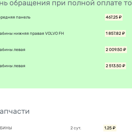
день обращения при полной оплате т
ередняя панель
467.25 ₽
кабины нижняя правая VOLVO FH
1 857.82 ₽
кабины левая
2 009.50 ₽
кабины левая
2 513.50 ₽
запчасти
АБИНЫ
2 сут.
1.25 ₽