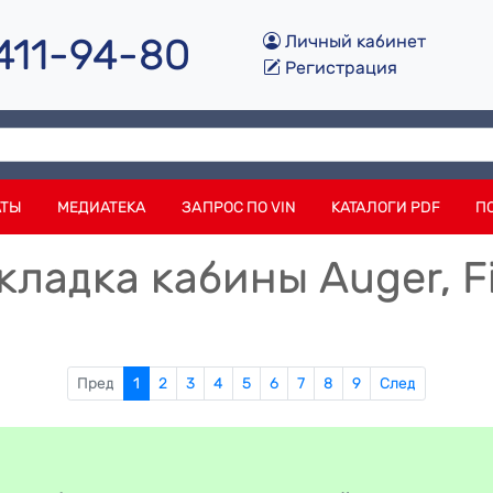
 411-94-80
Личный кабинет
Регистрация
АТЫ
МЕДИАТЕКА
ЗАПРОС ПО VIN
КАТАЛОГИ PDF
П
ладка кабины Auger, Fi
Пред
1
2
3
4
5
6
7
8
9
След