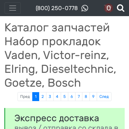
0
(800) 250-0778
Каталог запчастей
Набор прокладок
Vaden, Victor-reinz,
Elring, Dieseltechnic,
Goetze, Bosch
Пред
1
2
3
4
5
6
7
8
9
След
Экспресс доставка
вывоз / отправка со склада в