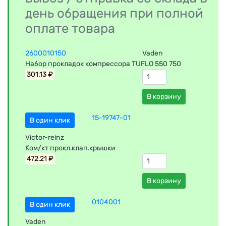
день обращения при полной
оплате товара
2600010150
Vaden
Набор прокладок компрессора TUFLO 550 750
301.13 ₽
В корзину
15-19747-01
В один клик
Victor-reinz
Ком/кт прокл.клап.крышки
472.21 ₽
В корзину
0104001
В один клик
Vaden