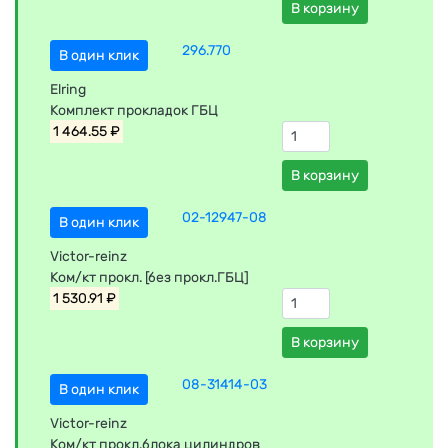
В корзину
296.770
В один клик
Elring
Комплект прокладок ГБЦ
1 464.55 ₽
В корзину
02-12947-08
В один клик
Victor-reinz
Ком/кт прокл. [без прокл.ГБЦ]
1 530.91 ₽
В корзину
08-31414-03
В один клик
Victor-reinz
Ком/кт прокл.блока цилиндров