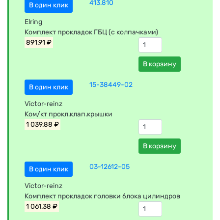
413.810
В один клик
Elring
Комплект прокладок ГБЦ (c колпачками)
891.91 ₽
В корзину
15-38449-02
В один клик
Victor-reinz
Ком/кт прокл.клап.крышки
1 039.88 ₽
В корзину
03-12612-05
В один клик
Victor-reinz
Комплект прокладок головки блока цилиндров
1 061.38 ₽