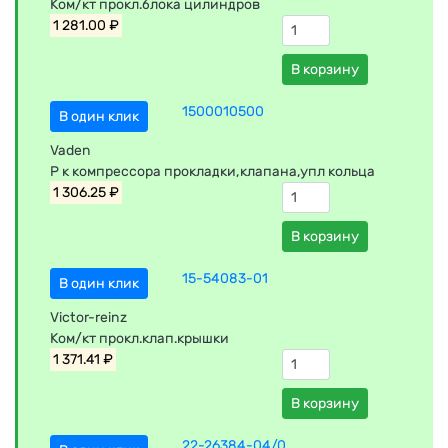
Ком/кт прокл.блока цилиндров
1 281.00 ₽
В корзину
1500010500
В один клик
Vaden
Р к компрессора прокладки,клапана,упл кольца
1 306.25 ₽
В корзину
15-54083-01
В один клик
Victor-reinz
Ком/кт прокл.клап.крышки
1 371.41 ₽
В корзину
22-26384-04/0