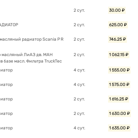
2 сут.
30.00 ₽
АДИАТОР
2 сут.
625.00 ₽
 масляный радиатор Scania P R
2 сут.
746.25 ₽
 масляный ЛиАЗ дв. МАН
2 сут.
1 062.15 ₽
 в базе масл. Фильтра TruckTec
диатор
4 сут.
1 555.00 ₽
диатор
4 сут.
1 575.00 ₽
диатор
2 сут.
1 616.25 ₽
диатор
2 сут.
1 630.00 ₽
диатор
4 сут.
1 635.00 ₽