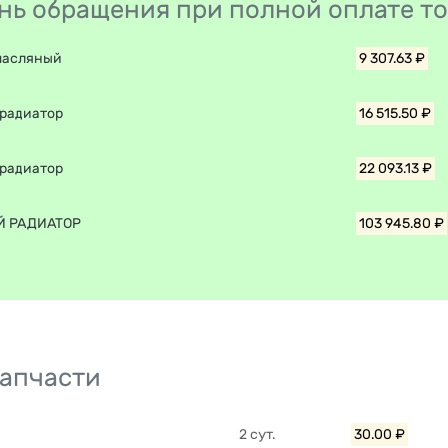
день обращения при полной оплате т
масляный
9 307.63 ₽
радиатор
16 515.50 ₽
радиатор
22 093.13 ₽
 РАДИАТОР
103 945.80 ₽
запчасти
2 сут.
30.00 ₽