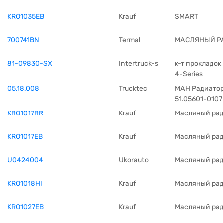
KRO1035EB
Krauf
SMART
700741BN
Termal
МАСЛЯНЫЙ Р
81-09830-SX
Intertruck-s
к-т прокладок
4-Series
05.18.008
Trucktec
МАН Радиатор
51.05601-0107
KRO1017RR
Krauf
Масляный ра
KRO1017EB
Krauf
Масляный ра
U0424004
Ukorauto
Масляный ра
KRO1018HI
Krauf
Масляный ра
KRO1027EB
Krauf
Масляный ра