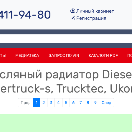
 411-94-80
Личный кабинет
Регистрация
АТЫ
МЕДИАТЕКА
ЗАПРОС ПО VIN
КАТАЛОГИ PDF
П
ляный радиатор Dieselt
ntertruck-s, Trucktec, Uk
Пред
1
2
3
4
5
6
7
8
9
След