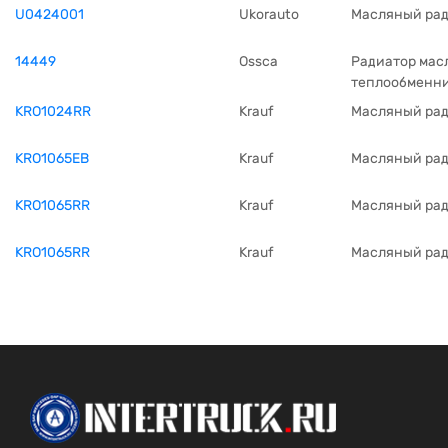
U0424001
Ukorauto
Масляный ра
14449
Ossca
Радиатор мас
теплообменни
KRO1024RR
Krauf
Масляный ра
KRO1065EB
Krauf
Масляный ра
KRO1065RR
Krauf
Масляный ра
KRO1065RR
Krauf
Масляный ра