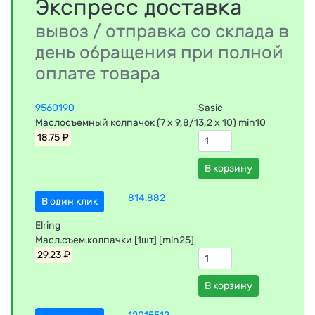
Экспресс доставка
вывоз / отправка со склада в
день обращения при полной
оплате товара
9560190
Sasic
Маслосъемный колпачок (7 x 9,8/13,2 x 10) min10
18.75 ₽
В корзину
814.882
В один клик
Elring
Масл.съем.колпачки [1шт] [min25]
29.23 ₽
В корзину