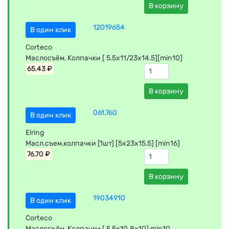
В корзину
12019654
В один клик
Corteco
Маслосъём. Колпачки [ 5.5x11/23x14.5][min10]
65.43 ₽
В корзину
061.760
В один клик
Elring
Масл.съем.колпачки [1шт] [5x23х15.5] [min16]
76.70 ₽
В корзину
19034910
В один клик
Corteco
Маслосъём. Колпачки [ 5.5x10,8x10] min10