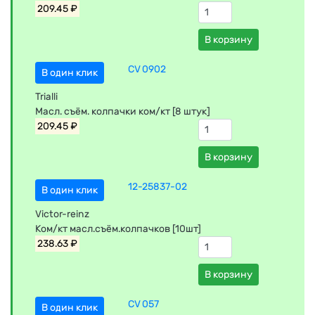
209.45 ₽
В корзину
CV 0902
В один клик
Trialli
Масл. съём. колпачки ком/кт [8 штук]
209.45 ₽
В корзину
12-25837-02
В один клик
Victor-reinz
Ком/кт масл.съём.колпачков [10шт]
238.63 ₽
В корзину
CV 057
В один клик