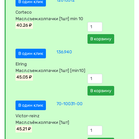
12015512
В один клик
Corteco
Масл.съем.колпачки [1шт] min 10
40.26 ₽
В корзину
136.940
В один клик
Elring
Масл.съем.колпачки [1шт] [min10]
45.05 ₽
В корзину
70-10031-00
В один клик
Victor-reinz
Масл.съём.колпачки [1шт]
45.21 ₽