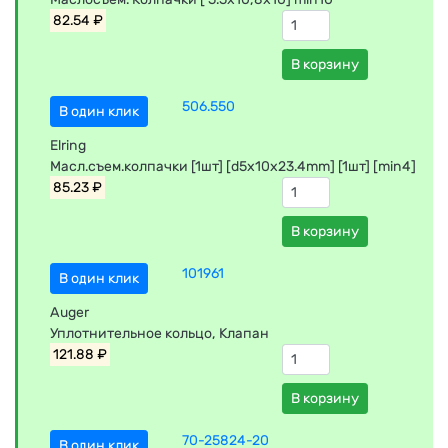
82.54 ₽
В корзину
506.550
В один клик
Elring
Масл.съем.колпачки [1шт] [d5x10x23.4mm] [1шт] [min4]
85.23 ₽
В корзину
101961
В один клик
Auger
Уплoтнитeльнoe кoльцo, Клапан
121.88 ₽
В корзину
70-25824-20
В один клик