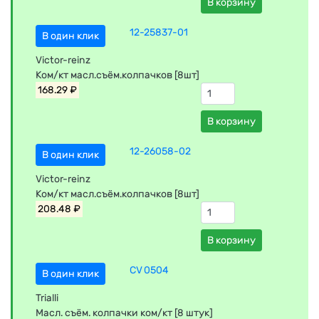
В корзину
12-25837-01
В один клик
Victor-reinz
Ком/кт масл.съём.колпачков [8шт]
168.29 ₽
В корзину
12-26058-02
В один клик
Victor-reinz
Ком/кт масл.съём.колпачков [8шт]
208.48 ₽
В корзину
CV 0504
В один клик
Trialli
Масл. съём. колпачки ком/кт [8 штук]