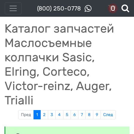
0
(800) 250-0778
Каталог запчастей
Маслосъемные
колпачки Sasic,
Elring, Corteco,
Victor-reinz, Auger,
Trialli
Пред
1
2
3
4
5
6
7
8
9
След