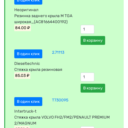
В один клик
Неоригинал
Резинка заднего крыла M TGA
широкая_(AC81664400192)
84.00 ₽
В корзину
2.71113
В один клик
Dieseltechnic
Стяжка крыла резиновая
85.03 ₽
В корзину
T730095
В один клик
Intertruck-t
Стяжка крыла VOLVO FH2/FM2/PENAULT PREMIUM
2/MAGNUM