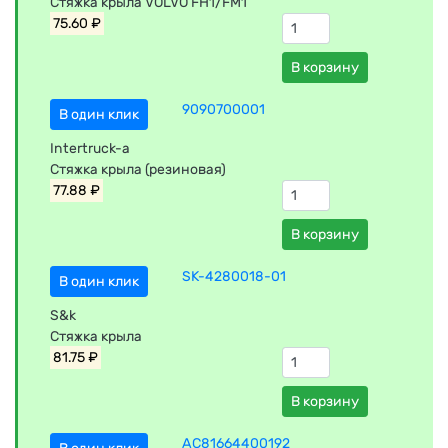
Стяжка крыла VOLVO FH1/FM1
75.60 ₽
В корзину
9090700001
В один клик
Intertruck-a
Стяжка крыла (резиновая)
77.88 ₽
В корзину
SK-4280018-01
В один клик
S&k
Стяжка крыла
81.75 ₽
В корзину
AC81664400192