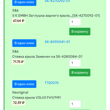
SK-4270092-01
В один клик
S&k
S K GMBH Заглушка заднего крыла_(SK-4270092-01)
67.64 ₽
В корзину
SK-8090041-01
В один клик
S&k
Стяжка крыла Заменен на SK-4280084-01
71.75 ₽
В корзину
T720070
В один клик
Neoriginal
Стяжка крыла VOLVO FH1/FM1
72.39 ₽