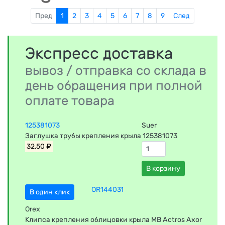
Пред
1
2
3
4
5
6
7
8
9
След
Экспресс доставка
вывоз / отправка со склада в
день обращения при полной
оплате товара
125381073
Suer
Заглушка трубы крепления крыла 125381073
32.50 ₽
В корзину
OR144031
В один клик
Orex
Клипса крепления облицовки крыла MB Actros Axor