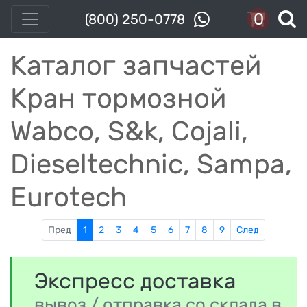
0
(800) 250-0778
Каталог запчастей
Кран тормозной
Wabco, S&k, Cojali,
Dieseltechnic, Sampa,
Eurotech
Пред
1
2
3
4
5
6
7
8
9
След
Экспресс доставка
вывоз / отправка со склада в