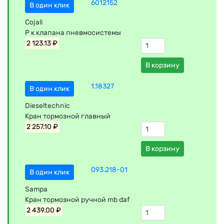
6012152
В один клик
Cojali
Р к клапана пневмосистемы
2 123.13 ₽
В корзину
1.18327
В один клик
Dieseltechnic
Кран тормозной главный
2 257.10 ₽
В корзину
093.218-01
В один клик
Sampa
Кран тормозной ручной mb daf
2 439.00 ₽