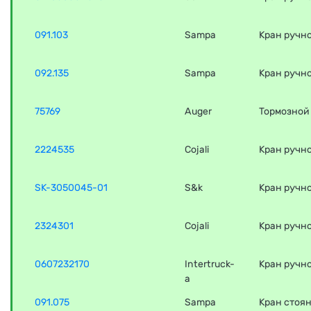
091.103
Sampa
Кран ручн
092.135
Sampa
Кран ручн
75769
Auger
Тормозной
2224535
Cojali
Кран ручн
SK-3050045-01
S&k
Кран ручно
2324301
Cojali
Кран ручн
0607232170
Intertruck-
Кран ручно
a
091.075
Sampa
Кран стоя