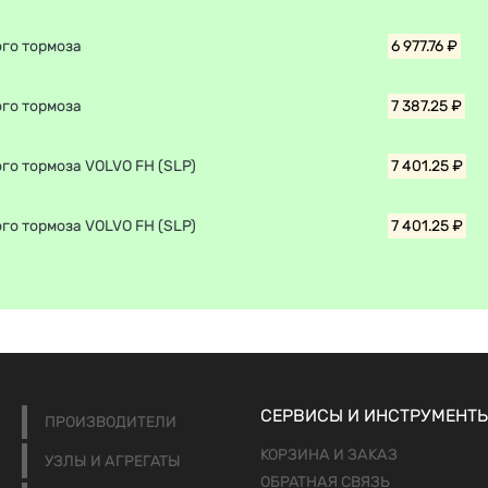
ого тормоза
6 977.76 ₽
ого тормоза
7 387.25 ₽
го тормоза VOLVO FH (SLP)
7 401.25 ₽
го тормоза VOLVO FH (SLP)
7 401.25 ₽
СЕРВИСЫ И ИНСТРУМЕНТ
ПРОИЗВОДИТЕЛИ
КОРЗИНА И ЗАКАЗ
УЗЛЫ И АГРЕГАТЫ
ОБРАТНАЯ СВЯЗЬ