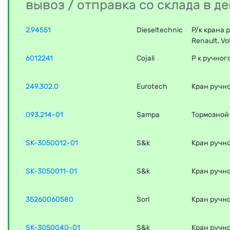
вывоз / отправка со склада в 
2.94551
Dieseltechnic
Р/к крана 
Renault, Vo
6012241
Cojali
Р к ручног
249.302.0
Eurotech
Кран ручн
093.214-01
Sampa
Тормозной
SK-3050012-01
S&k
Кран ручно
SK-3050011-01
S&k
Кран ручно
35260060580
Sorl
Кран ручно
SK-3050040-01
S&k
Кран ручно