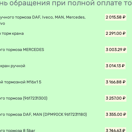
день обращения при полной оплате т
ручного тормоза DAF, Iveco, MAN, Mercedes,
2 015.58 ₽
lvo
о торм крана
2 291.00 ₽
ого тормоза MERCEDES
3 003.29 ₽
 кран ручной
3 014.13 ₽
й тормозной M16x1 5
3 166.88 ₽
го тормоза (9617231300)
3 257.00 ₽
го тормоза DAF, MAN (DPM90CK 9617231180)
3 355.00 ₽
го тормоза 8 5bar
3 746.63 ₽