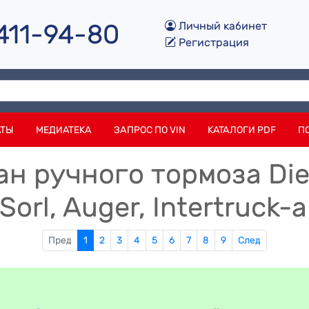
 411-94-80
Личный кабинет
Регистрация
АТЫ
МЕДИАТЕКА
ЗАПРОС ПО VIN
КАТАЛОГИ PDF
П
н ручного тормоза Diese
orl, Auger, Intertruck-a
Пред
1
2
3
4
5
6
7
8
9
След