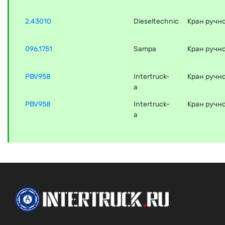
2.43010
Dieseltechnic
Кран ручн
096.1751
Sampa
Кран ручн
PBV958
Intertruck-
Кран ручно
a
PBV958
Intertruck-
Кран ручно
a