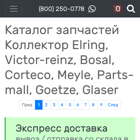
0
(800) 250-0778
Каталог запчастей
Коллектор Elring,
Victor-reinz, Bosal,
Corteco, Meyle, Parts-
mall, Goetze, Glaser
Пред
1
2
3
4
5
6
7
8
9
След
Экспресс доставка
вывоз / отправка со склада в