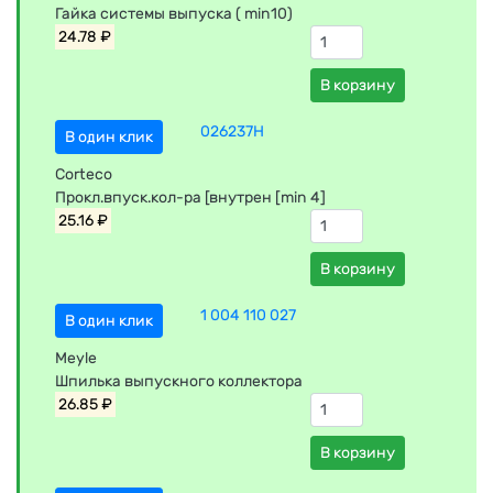
Гайка системы выпуска ( min10)
24.78 ₽
В корзину
026237H
В один клик
Corteco
Прокл.впуск.кол-ра [внутрен [min 4]
25.16 ₽
В корзину
1 004 110 027
В один клик
Meyle
Шпилька выпускного коллектора
26.85 ₽
В корзину