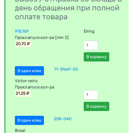
день обращения при полной
оплате товара
915.769
Elring
Прокл.впуск.кол-ра [min 2]
20.70 ₽
В корзину
71-31647-00
В один клик
Victor-reinz
Прокл.впуск.кол-ра
21.25 ₽
В корзину
258-040
В один клик
Bosal