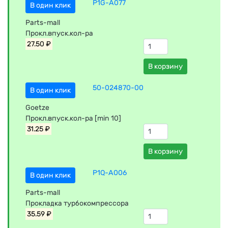
P1G-A077
В один клик
Parts-mall
Прокл.впуск.кол-ра
27.50 ₽
В корзину
50-024870-00
В один клик
Goetze
Прокл.впуск.кол-ра [min 10]
31.25 ₽
В корзину
P1Q-A006
В один клик
Parts-mall
Прокладка турбокомпрессора
35.59 ₽