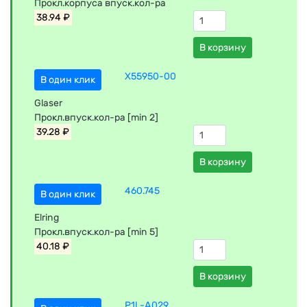
Прокл.корпуса впуск.кол-ра
38.94 ₽
В корзину
X55950-00
В один клик
Glaser
Прокл.впуск.кол-ра [min 2]
39.28 ₽
В корзину
460.745
В один клик
Elring
Прокл.впуск.кол-ра [min 5]
40.18 ₽
В корзину
P1L-A029