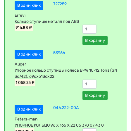
727259
В один клик
Errevi
Кольцо ступицы металл под ABS
916.88 ₽
В корзину
53966
В один клик
Auger
Упорное кольцо ступицы колеса BPW 10-12 Tons (SN
36/42), o96xo136x22
1 058.75 ₽
В корзину
046.222-00A
В один клик
Peters-man
УПОРНОЕ КОЛЬЦО 96 X 165 X 22 05 370 07 43 0