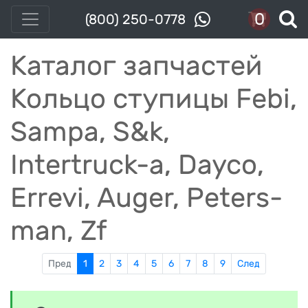
0
(800) 250-0778
Каталог запчастей
Кольцо ступицы Febi,
Sampa, S&k,
Intertruck-a, Dayco,
Errevi, Auger, Peters-
man, Zf
Пред
1
2
3
4
5
6
7
8
9
След