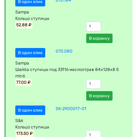
070.184
В один клик
Sampa
Кольцо ступицы
52.88 ₽
В корзину
070.080
В один клик
Sampa
Шайба ступицы под 33116 маслоотраж 84x128x8 5
min6
77.00 ₽
В корзину
SK-2900017-01
В один клик
S&k
Кольцо ступицы
173.50 ₽