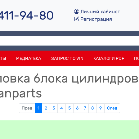
 411-94-80
Личный кабинет
Регистрация
АТЫ
МЕДИАТЕКА
ЗАПРОС ПО VIN
КАТАЛОГИ PDF
П
овка блока цилиндров P
anparts
Пред
1
2
3
4
5
6
7
8
9
След