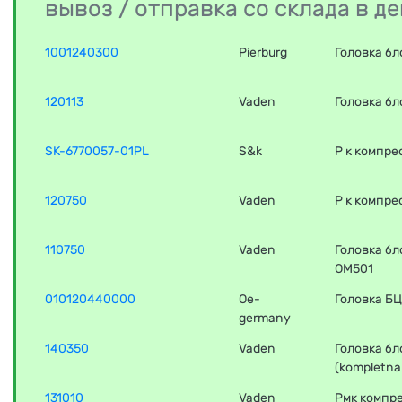
вывоз / отправка со склада в 
1001240300
Pierburg
Головка бл
120113
Vaden
Головка б
SK-6770057-01PL
S&k
Р к компре
120750
Vaden
Р к компре
110750
Vaden
Головка бл
OM501
010120440000
Oe-
Головка БЦ
germany
140350
Vaden
Головка бл
(kompletna
131010
Vaden
Рмк компре