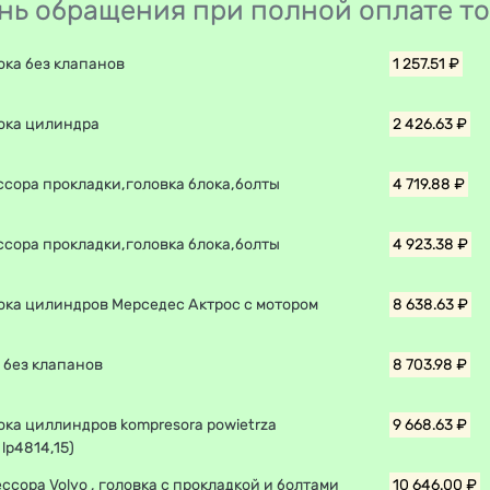
день обращения при полной оплате т
ока без клапанов
1 257.51 ₽
лока цилиндра
2 426.63 ₽
ссора прокладки,головка блока,болты
4 719.88 ₽
ссора прокладки,головка блока,болты
4 923.38 ₽
ока цилиндров Мерседес Актрос с мотором
8 638.63 ₽
 без клапанов
8 703.98 ₽
ока циллиндров kompresora powietrza
9 668.63 ₽
 lp4814,15)
ссора Volvo , головка c прокладкой и болтами
10 646.00 ₽