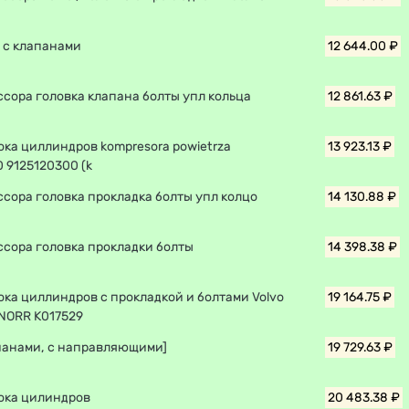
 с клапанами
12 644.00 ₽
ссора головка клапана болты упл кольца
12 861.63 ₽
ока циллиндров kompresora powietrza
13 923.13 ₽
 9125120300 (k
ссора головка прокладка болты упл колцо
14 130.88 ₽
ссора головка прокладки болты
14 398.38 ₽
ока циллиндров с прокладкой и болтами Volvo
19 164.75 ₽
KNORR K017529
апанами, с направляющими]
19 729.63 ₽
лока цилиндров
20 483.38 ₽