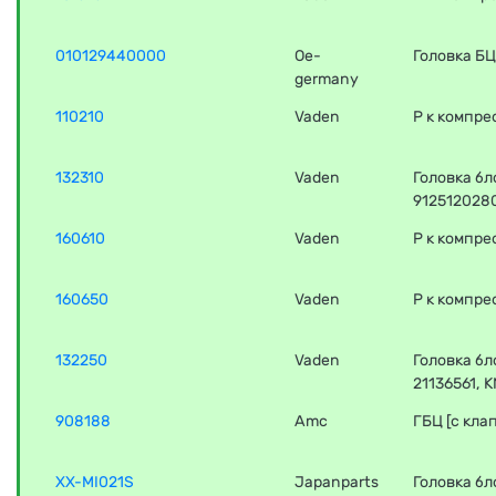
010129440000
Oe-
Головка БЦ
germany
110210
Vaden
Р к компре
132310
Vaden
Головка бл
9125120280
160610
Vaden
Р к компре
160650
Vaden
Р к компре
132250
Vaden
Головка бл
21136561, 
908188
Amc
ГБЦ [с кл
XX-MI021S
Japanparts
Головка б