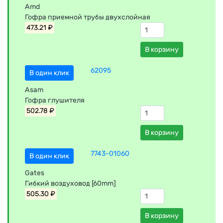
Amd
Гофра приемной трубы двухслойная
473.21 ₽
В корзину
62095
В один клик
Asam
Гофра глушителя
502.78 ₽
В корзину
7743-01060
В один клик
Gates
Гибкий воздуховод [60mm]
505.30 ₽
В корзину