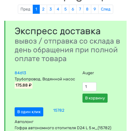
Пред
1
2
3
4
5
6
7
8
9
След
Экспресс доставка
вывоз / отправка со склада в
день обращения при полной
оплате товара
84613
Auger
Трубопровод, Boдяннoй насос
175.88 ₽
В корзину
15782
В один клик
Автолонг
Гофра автономного отопителя D24 L 5 м_(15782)