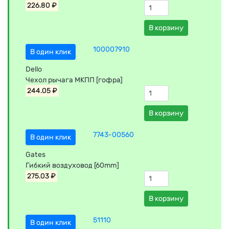
226.80 ₽
В корзину
100007910
В один клик
Dello
Чехол рычага МКПП [гофра]
244.05 ₽
В корзину
7743-00560
В один клик
Gates
Гибкий воздуховод [60mm]
275.03 ₽
В корзину
51110
В один клик