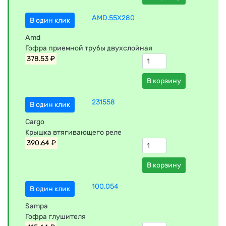
AMD.55X280
В один клик
Amd
Гофра приемной трубы двухслойная
378.53 ₽
В корзину
231558
В один клик
Cargo
Крышка втягивающего реле
390.64 ₽
В корзину
100.054
В один клик
Sampa
Гофра глушителя