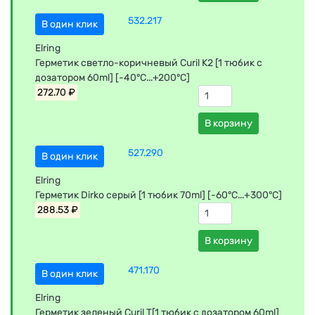
532.217
В один клик
Elring
Герметик светло-коричневый Curil K2 [1 тюбик с
дозатором 60ml] [-40°C...+200°C]
272.70 ₽
В корзину
527.290
В один клик
Elring
Герметик Dirko серый [1 тюбик 70ml] [-60°C...+300°C]
288.53 ₽
В корзину
471.170
В один клик
Elring
Герметик зеленый Curil T[1 тюбик с дозатором 60ml]