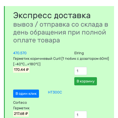
Экспресс доставка
вывоз / отправка со склада в
день обращения при полной
оплате товара
470.570
Elring
Герметик коричневый Curil [1 тюбик с дозатором 60ml]
[-40°C...+180°C]
170.44 ₽
В корзину
HT300C
В один клик
Corteco
Герметик
217.68 ₽