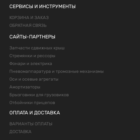
СЕРВИСЫ И ИНСТРУМЕНТЫ
КОРЗИНА И ЗАКАЗ
ОБРАТНАЯ СВЯЗЬ
САЙТЫ-ПАРТНЕРЫ
Запчасти сдвижных крыш
Стремянки и рессоры
Фонари и электрика
Пневомаппаратура и тромозные механизмы
Оси и осевые агрегаты
Амортизаторы
Брызговики для грузовиков
Отбойники прицепов
ОПЛАТА И ДОСТАВКА
ВАРИАНТЫ ОПЛАТЫ
ДОСТАВКА