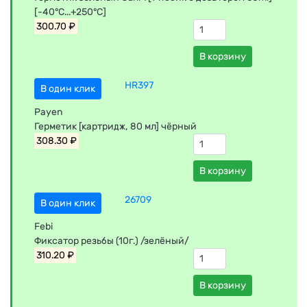
[-40°C...+250°C]
300.70 ₽
В корзину
HR397
В один клик
Payen
Герметик [картридж, 80 мл] чёрный
308.30 ₽
В корзину
26709
В один клик
Febi
Фиксатор резьбы (10г.) /зелёный/
310.20 ₽
В корзину