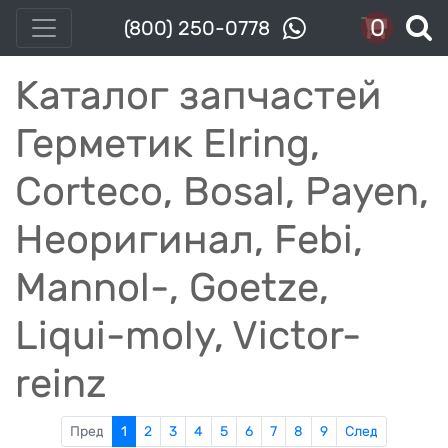
0
(800) 250-0778
Каталог запчастей
Герметик Elring,
Corteco, Bosal, Payen,
Неоригинал, Febi,
Mannol-, Goetze,
Liqui-moly, Victor-
reinz
Пред
1
2
3
4
5
6
7
8
9
След