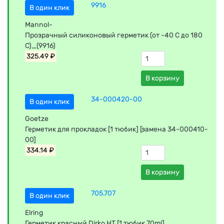
9916
В один клик
Mannol-
Прозрачный силиконовый герметик (от -40 С до 180
С)_(9916)
325.49 ₽
В корзину
34-000420-00
В один клик
Goetze
Герметик для прокладок [1 тюбик] [замена 34-000410-
00]
334.14 ₽
В корзину
705.707
В один клик
Elring
Герметик красный Dirko HT [1 тюбик 70ml]