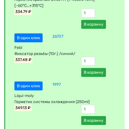
[-60°C...+315°C]
334.79 ₽
В корзину
26707
В один клик
Febi
Фиксатор резьбы (10г.) /синий/
337.48 ₽
В корзину
1997
В один клик
Liqui-moly
Герметик системы охлаждения (250ml)
349.13 ₽
В корзину