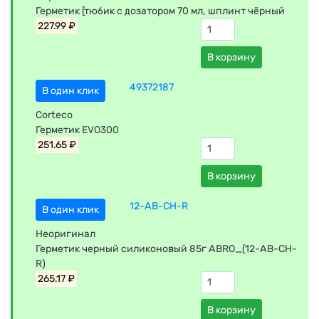
Герметик [тюбик с дозатором 70 мл, шплинт чёрный
227.99 ₽
В корзину
49372187
В один клик
Corteco
Герметик EVO300
251.65 ₽
В корзину
12-AB-CH-R
В один клик
Неоригинал
Герметик черный силиконовый 85г ABRO_(12-AB-CH-
R)
265.17 ₽
В корзину