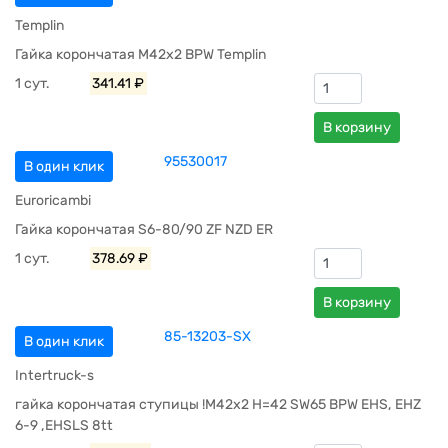
Templin
Гайка корончатая M42x2 BPW Templin
1 сут.
341.41 ₽
В корзину
95530017
В один клик
Euroricambi
Гайка корончатая S6-80/90 ZF NZD ER
1 сут.
378.69 ₽
В корзину
85-13203-SX
В один клик
Intertruck-s
гайка корончатая ступицы !M42x2 H=42 SW65 BPW EHS, EHZ
6-9 ,EHSLS 8tt