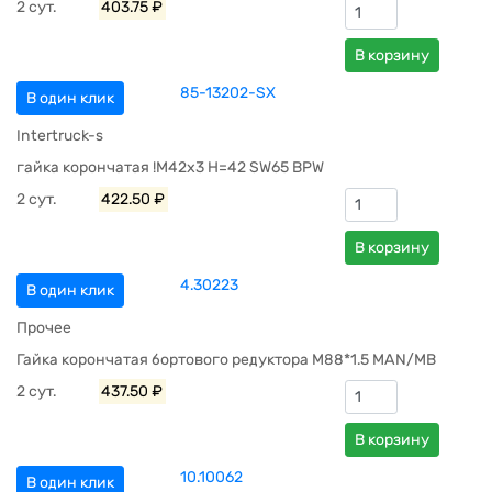
2 сут.
403.75 ₽
В корзину
85-13202-SX
В один клик
Intertruck-s
гайка корончатая !M42x3 H=42 SW65 BPW
2 сут.
422.50 ₽
В корзину
4.30223
В один клик
Прочее
Гайка корончатая бортового редуктора M88*1.5 MAN/MB
2 сут.
437.50 ₽
В корзину
10.10062
В один клик