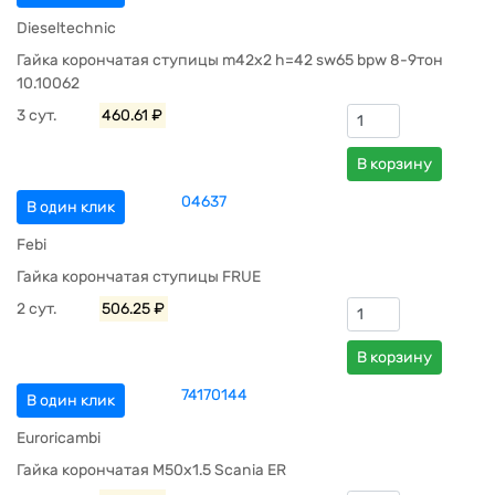
Dieseltechnic
Гайка корончатая ступицы m42x2 h=42 sw65 bpw 8-9тон
10.10062
3 сут.
460.61 ₽
В корзину
04637
В один клик
Febi
Гайка корончатая ступицы FRUE
2 сут.
506.25 ₽
В корзину
74170144
В один клик
Euroricambi
Гайка корончатая М50x1.5 Scania ER