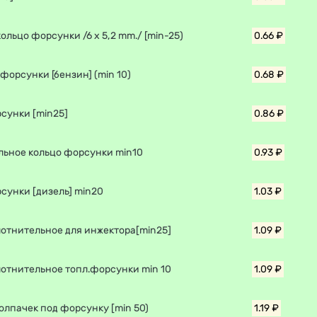
кольцо форсунки /6 x 5,2 mm./ [min-25)
0.66 ₽
форсунки [бензин] (min 10)
0.68 ₽
сунки [min25]
0.86 ₽
льное кольцо форсунки min10
0.93 ₽
сунки [дизель] min20
1.03 ₽
лотнительное для инжектора[min25]
1.09 ₽
лотнительное топл.форсунки min 10
1.09 ₽
олпачек под форсунку [min 50)
1.19 ₽