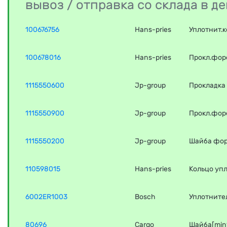
вывоз / отправка со склада в 
100676756
Hans-pries
Уплотнит.
100678016
Hans-pries
Прокл.форс
1115550600
Jp-group
Прокладка
1115550900
Jp-group
Прокл.фор
1115550200
Jp-group
Шайба форс
110598015
Hans-pries
Кольцо уп
6002ER1003
Bosch
Уплотните
80696
Cargo
Шайба[min