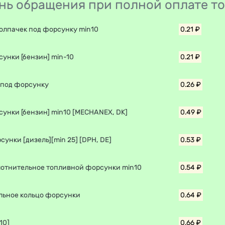
день обращения при полной оплате т
колпачек под форсунку min10
0.21 ₽
унки [бензин] min-10
0.21 ₽
 под форсунку
0.26 ₽
сунки [бензин] min10 [MECHANEX, DK]
0.49 ₽
унки [дизель][min 25] [DPH, DE]
0.53 ₽
лотнительное топливной форсунки min10
0.54 ₽
льное кольцо форсунки
0.64 ₽
10]
0.66 ₽