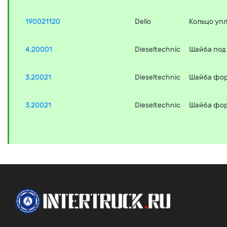
190021120
Dello
Кольцо уп
4.20001
Dieseltechnic
Шайба под
3.20021
Dieseltechnic
Шайба фо
3.20021
Dieseltechnic
Шайба фо