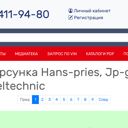
 411-94-80
Личный кабинет
Регистрация
АТЫ
МЕДИАТЕКА
ЗАПРОС ПО VIN
КАТАЛОГИ PDF
П
сунка Hans-pries, Jp-g
seltechnic
Пред
1
2
3
4
5
6
7
8
9
След