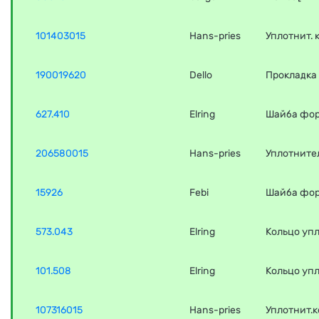
101403015
Hans-pries
Уплотнит. 
190019620
Dello
Прокладка 
627.410
Elring
Шайба фор
206580015
Hans-pries
Уплотните
15926
Febi
Шайба фор
573.043
Elring
Кольцо уп
101.508
Elring
Кольцо уп
107316015
Hans-pries
Уплотнит.к