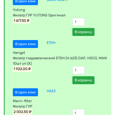
В один клик
Yutong
Фильтр ГУР YUTONG Оригинал
1 677.50 ₽
В корзину
E70H
В один клик
Hengst
Фильтр гидравлический E70H (H 623) DAF, IVECO, MAN
10шт уп (К)
1 922.00 ₽
В корзину
H623
В один клик
Mann-filter
Фильтр ГУР
2 002.50 ₽