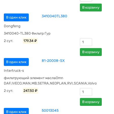
В корзину
3410040TL380
В один клик
Dongfeng
3410040-TL380 Фильтр Гур
2 сут.
179.34 ₽
В корзину
81-20008-SX
В один клик
Intertruck-s
фильтрующий элемент маслаOmn
DAF,IVECO,MAN,MB,SETRA,NEOPLAN,RVI,SCANIA,Volvo
2 сут.
247.50 ₽
В корзину
50013045
В один клик