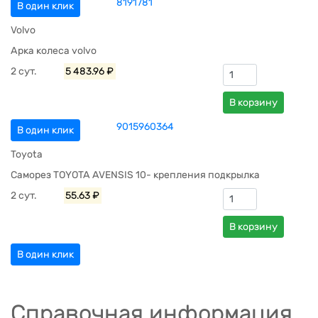
8191781
В один клик
Volvo
Арка колеса volvo
2 сут.
5 483.96 ₽
В корзину
9015960364
В один клик
Toyota
Саморез TOYOTA AVENSIS 10- крепления подкрылка
2 сут.
55.63 ₽
В корзину
В один клик
Справочная информация