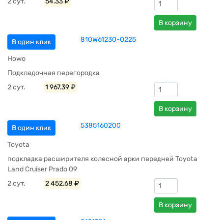
2 сут.
54.33 ₽
В корзину
810W61230-0225
В один клик
Howo
Подкладочная перегородка
2 сут.
1 967.39 ₽
В корзину
5385160200
В один клик
Toyota
подкладка расширителя колесной арки передней Toyota
Land Cruiser Prado 09
2 сут.
2 452.68 ₽
В корзину