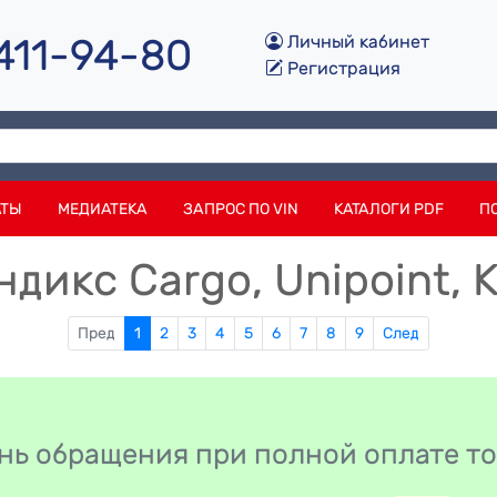
 411-94-80
Личный кабинет
Регистрация
АТЫ
МЕДИАТЕКА
ЗАПРОС ПО VIN
КАТАЛОГИ PDF
П
дикс Cargo, Unipoint, K
Пред
1
2
3
4
5
6
7
8
9
След
день обращения при полной оплате т