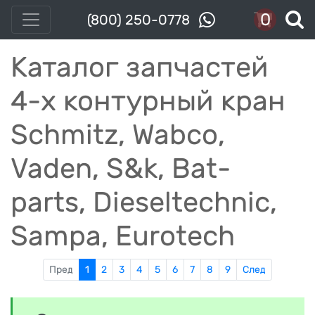
0
(800) 250-0778
Каталог запчастей
4-x контурный кран
Schmitz, Wabco,
Vaden, S&k, Bat-
parts, Dieseltechnic,
Sampa, Eurotech
Пред
1
2
3
4
5
6
7
8
9
След