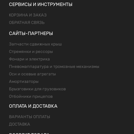
СЕРВИСЫ И ИНСТРУМЕНТЫ
КОРЗИНА И ЗАКАЗ
ОБРАТНАЯ СВЯЗЬ
САЙТЫ-ПАРТНЕРЫ
Запчасти сдвижных крыш
Стремянки и рессоры
Фонари и электрика
Пневомаппаратура и тромозные механизмы
Оси и осевые агрегаты
Амортизаторы
Брызговики для грузовиков
Отбойники прицепов
ОПЛАТА И ДОСТАВКА
ВАРИАНТЫ ОПЛАТЫ
ДОСТАВКА