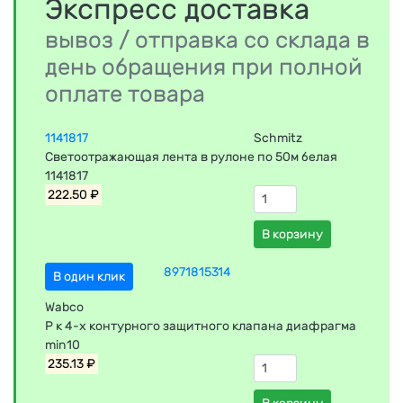
Экспресс доставка
вывоз / отправка со склада в
день обращения при полной
оплате товара
1141817
Schmitz
Светоотражающая лента в рулоне по 50м белая
1141817
222.50 ₽
В корзину
8971815314
В один клик
Wabco
Р к 4-х контурного защитного клапана диафрагма
min10
235.13 ₽