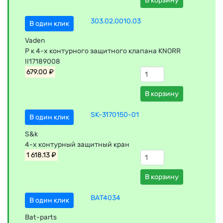
В корзину
303.02.0010.03
В один клик
Vaden
Р к 4-х контурного защитного клапана KNORR
II17189008
679.00 ₽
В корзину
SK-3170150-01
В один клик
S&k
4-х контурный защитный кран
1 618.13 ₽
В корзину
BAT4034
В один клик
Bat-parts