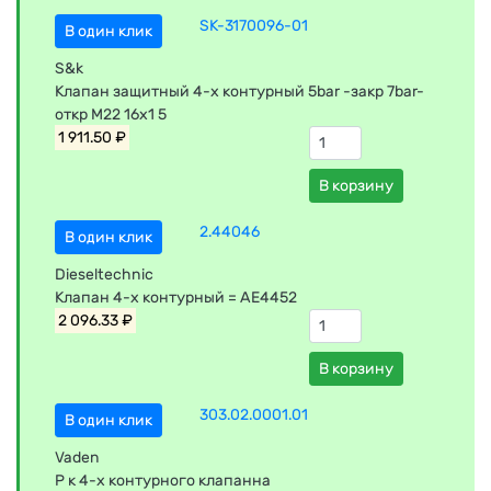
SK-3170096-01
В один клик
S&k
Клапан защитный 4-х контурный 5bar -закр 7bar-
откр M22 16x1 5
1 911.50 ₽
В корзину
2.44046
В один клик
Dieseltechnic
Клапан 4-х контурный = AE4452
2 096.33 ₽
В корзину
303.02.0001.01
В один клик
Vaden
Р к 4-х контурного клапанна