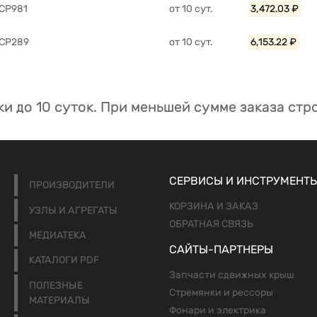
CP981
от 10 сут.
3,472.03 ₽
MCP289
от 10 сут.
6,153.22 ₽
ки до 10 суток. При меньшей сумме заказа стро
СЕРВИСЫ И ИНСТРУМЕНТ
ПРОИЗВОДИТЕЛИ
КОРЗИНА И ЗАКАЗ
УЗЛЫ И АГРЕГАТЫ
ОБРАТНАЯ СВЯЗЬ
МЕДИАТЕКА
САЙТЫ-ПАРТНЕРЫ
КАТАЛОГИ PDF
Запчасти сдвижных крыш
ПОЛЕЗНЫЕ
Стремянки и рессоры
МАТЕРИАЛЫ
Фонари и электрика