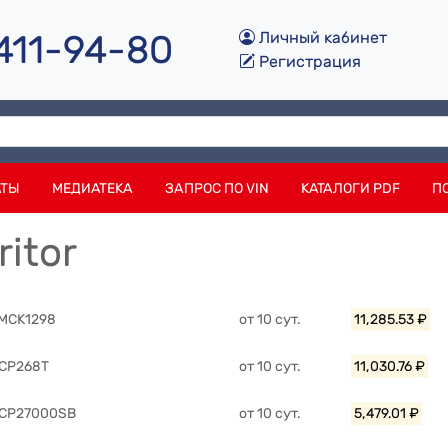
 411-94-80
Личный кабинет
Регистрация
АТЫ
МЕДИАТЕКА
ЗАПРОС ПО VIN
КАТАЛОГИ PDF
П
itor
 MCK1298
от 10 сут.
11,285.53 ₽
MCP268T
от 10 сут.
11,030.76 ₽
MCP27000SB
от 10 сут.
5,479.01 ₽